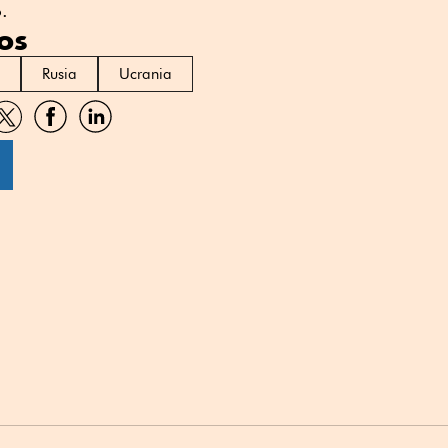
.
os
Rusia
Ucrania
artir
Compartir
Compartir
Compartir
por
por
por
sApp
Twitter
Facebook
Linkedin