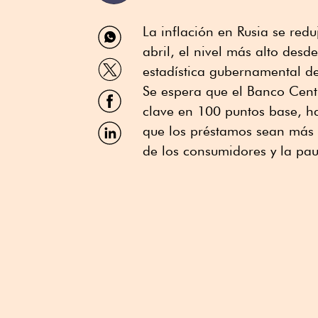
Compartir
La inflación en Rusia se re
por
abril, el nivel más alto des
WhatsApp
Compartir
estadística gubernamental de
por
Twitter
Se espera que el Banco Centr
Compartir
por
clave en 100 puntos base, h
Facebook
Compartir
que los préstamos sean más 
por
de los consumidores y la pau
Linkedin