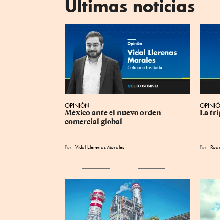
Últimas noticias
OPINIÓN
OPINI
México ante el nuevo orden 
La tr
comercial global
Por
Vidal Llerenas Morales
Por
Rodr