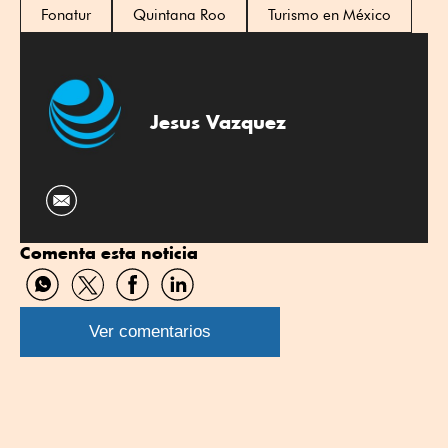
Fonatur
Quintana Roo
Turismo en México
Jesus Vazquez
Comenta esta noticia
Compartir
Compartir
Compartir
Compartir
por
por
por
por
WhatsApp
Twitter
Facebook
Linkedin
Ver comentarios