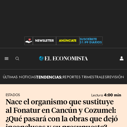
SUSCRÍBETE
NEWSLETTER
ANÚNCIATE
CONTRIBUCIONES
$1.99 DIARIOS
INI
El
SES
Economista
ÚLTIMAS NOTICIAS
TENDENCIAS:
REPORTES TRIMESTRALES
REVISIÓN 
4:00 min
ESTADOS
Lectura
Nace el organismo que sustituye
al Fonatur en Cancún y Cozumel:
¿Qué pasará con la obras que dejó
inconclusas y su presupuesto?