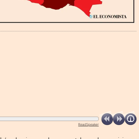
ReadSpeaker