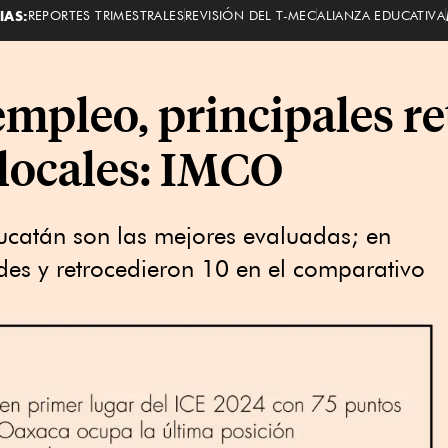
IAS:
REPORTES TRIMESTRALES
REVISIÓN DEL T-MEC
ALIANZA EDUCATIVA
empleo, principales re
 locales: IMCO
ucatán son las mejores evaluadas; en
des y retrocedieron 10 en el comparativo