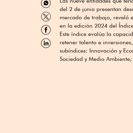
Las nueve entidades que ten
por
del 2 de junio presentan des
WhatsApp
Compartir
mercado de trabajo, reveló e
por
Twitter
en la edición 2024 del Índice
Compartir
por
Este índice evalúa la capaci
Facebook
Compartir
retener talento e inversione
por
subíndices: Innovación y Eco
Linkedin
Sociedad y Medio Ambiente; 