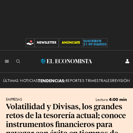
SUSCRÍBETE
NEWSLETTER
ANÚNCIATE
CONTRIBUCIONES
$1.99 DIARIOS
INI
El
SES
Economista
ÚLTIMAS NOTICIAS
TENDENCIAS:
REPORTES TRIMESTRALES
REVISIÓN 
4:00 min
EMPRESAS
Lectura
Volatilidad y Divisas, los grandes
retos de la tesorería actual; conoce
instrumentos financieros para
navegar con éxito en tiempos de