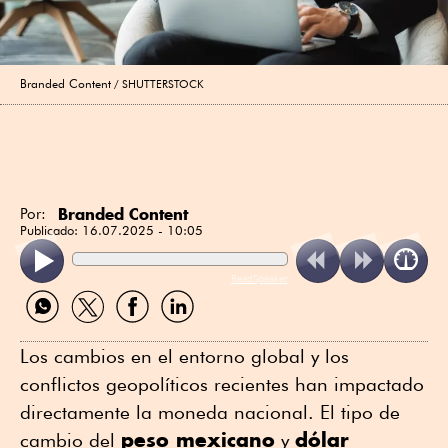
Branded Content
SHUTTERSTOCK
Branded Content
Por:
Publicado:
16.07.2025 - 10:05
ReadSpeaker
Compartir
Compartir
Compartir
Compartir
por
por
por
por
WhatsApp
Twitter
Facebook
Linkedin
Los cambios en el entorno global y los
conflictos geopolíticos recientes han impactado
directamente la moneda nacional. El tipo de
peso mexicano
dólar
cambio del
y