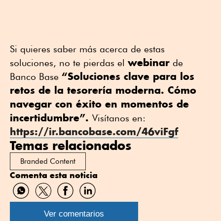
Si quieres saber más acerca de estas
webinar
soluciones, no te pierdas el
de
“Soluciones clave para los
Banco Base
retos de la tesorería moderna. Cómo
navegar con éxito en momentos de
incertidumbre”.
Visítanos en:
https://ir.bancobase.com/46viFgf
Temas relacionados
Branded Content
Comenta esta noticia
Compartir
Compartir
Compartir
Compartir
por
por
por
por
WhatsApp
Twitter
Facebook
Linkedin
Ver comentarios