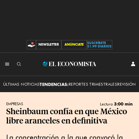
SUSCRÍBETE
NEWSLETTER
ANÚNCIATE
CONTRIBUCIONES
$1.99 DIARIOS
INI
El
SES
Economista
ÚLTIMAS NOTICIAS
TENDENCIAS:
REPORTES TRIMESTRALES
REVISIÓN 
3:00 min
EMPRESAS
Lectura
Sheinbaum confía en que México
libre aranceles en definitiva
La concentración a la que convocó la