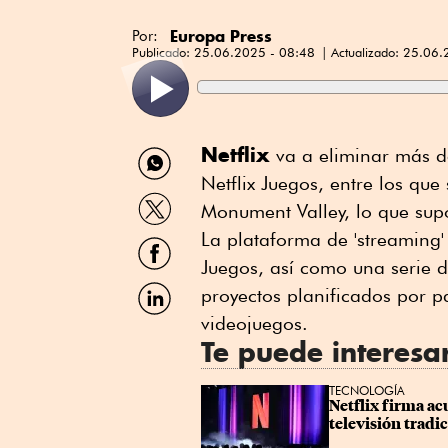
Europa Press
Por:
Publicado:
25.06.2025 - 08:48
Actualizado:
25.06.
Compartir
Netflix
va a eliminar más de 
por
Netflix Juegos, entre los qu
WhatsApp
Compartir
Monument Valley, lo que supo
por
Twitter
La plataforma de 'streaming'
Compartir
por
Juegos, así como una serie 
Facebook
Compartir
proyectos planificados por p
por
videojuegos.
Linkedin
Te puede interesa
TECNOLOGÍA
Netflix firma acu
televisión tradi