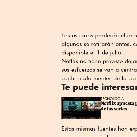
Los usuarios perderán el acce
algunos se retirarán antes, 
disponible el 1 de julio.
Netflix no tiene previsto dej
sus esfuerzos se van a centr
confirmado fuentes de la com
Te puede interesa
TECNOLOGÍA
Netflix apuesta 
de las series
Estas mismas fuentes han ex