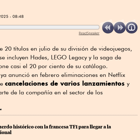
2025 - 08:48
ReadSpeaker
20 títulos en julio de su división de videojuegos,
e se incluyen Hades, LEGO Legacy y la saga de
ne casi el 20 por ciento de su catálogo.
 ya anunció en febrero eliminaciones en Netflix
cancelaciones de varios lanzamientos
de
y
arte de la compañía en el sector de los
r
erdo histórico con la francesa TF1 para llegar a la 
cional