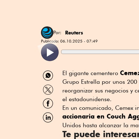
Reuters
Por:
Publicado:
06.10.2025 - 07:49
Compartir
Ceme
El gigante cementero
por
Grupo Estrella por unos 200
WhatsApp
Compartir
reorganizar sus negocios y c
por
Twitter
el estadounidense.
Compartir
por
En un comunicado, Cemex i
Facebook
Compartir
accionaria en Couch Ag
por
Unidos hasta alcanzar la ma
Linkedin
Te puede interesa