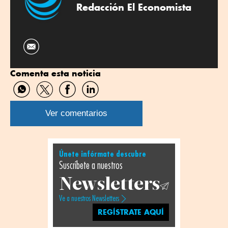
Redacción El Economista
Comenta esta noticia
Compartir
Compartir
Compartir
Compartir
por
por
por
por
WhatsApp
Twitter
Facebook
Linkedin
Ver comentarios
Únete infórmate descubre
Suscríbete a nuestros
Newsletters
Ve a nuestros Newsletters
REGÍSTRATE AQUÍ