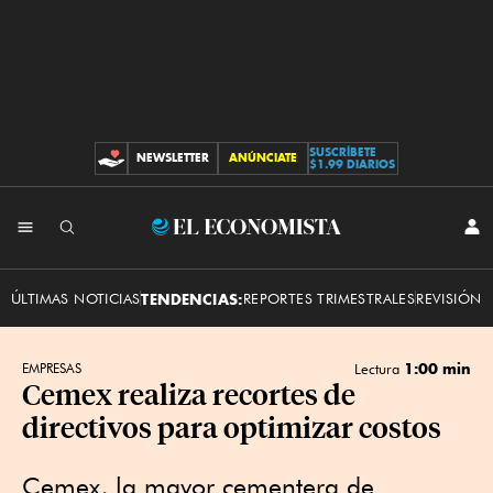
SUSCRÍBETE
NEWSLETTER
ANÚNCIATE
CONTRIBUCIONES
$1.99 DIARIOS
INI
El
SES
Economista
ÚLTIMAS NOTICIAS
TENDENCIAS:
REPORTES TRIMESTRALES
REVISIÓN 
1:00 min
EMPRESAS
Lectura
Cemex realiza recortes de
directivos para optimizar costos
Cemex, la mayor cementera de