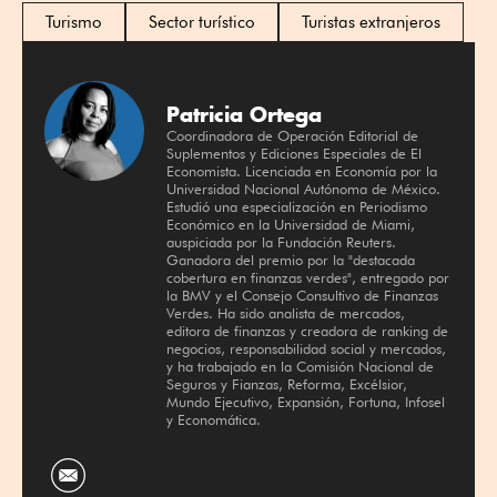
Turismo
Sector turístico
Turistas extranjeros
Patricia Ortega
Coordinadora de Operación Editorial de
Suplementos y Ediciones Especiales de El
Economista. Licenciada en Economía por la
Universidad Nacional Autónoma de México.
Estudió una especialización en Periodismo
Económico en la Universidad de Miami,
auspiciada por la Fundación Reuters.
Ganadora del premio por la "destacada
cobertura en finanzas verdes", entregado por
la BMV y el Consejo Consultivo de Finanzas
Verdes. Ha sido analista de mercados,
editora de finanzas y creadora de ranking de
negocios, responsabilidad social y mercados,
y ha trabajado en la Comisión Nacional de
Seguros y Fianzas, Reforma, Excélsior,
Mundo Ejecutivo, Expansión, Fortuna, Infosel
y Economática.