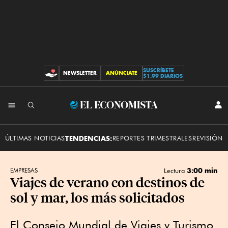
SUSCRÍBETE
NEWSLETTER
ANÚNCIATE
CONTRIBUCIONES
$1.99 DIARIOS
INI
El
SES
Economista
ÚLTIMAS NOTICIAS
TENDENCIAS:
REPORTES TRIMESTRALES
REVISIÓN 
3:00 min
EMPRESAS
Lectura
Viajes de verano con destinos de
sol y mar, los más solicitados
El Consejo Mundial de Viajes y Turismo