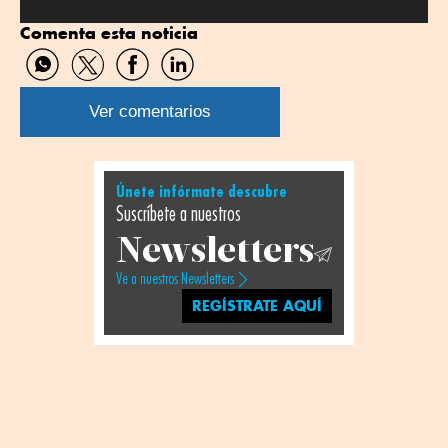
Comenta esta noticia
Compartir
Compartir
Compartir
Compartir
por
por
por
por
WhatsApp
Twitter
Facebook
Linkedin
Ver comentarios
Únete infórmate descubre
Suscríbete a nuestros
Newsletters
Ve a nuestros Newsletters
REGÍSTRATE AQUÍ