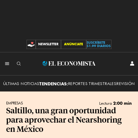
SUSCRÍBETE
NEWSLETTER
ANÚNCIATE
CONTRIBUCIONES
$1.99 DIARIOS
INI
El
SES
Economista
ÚLTIMAS NOTICIAS
TENDENCIAS:
REPORTES TRIMESTRALES
REVISIÓN 
2:00 min
EMPRESAS
Lectura
Saltillo, una gran oportunidad
para aprovechar el Nearshoring
en México