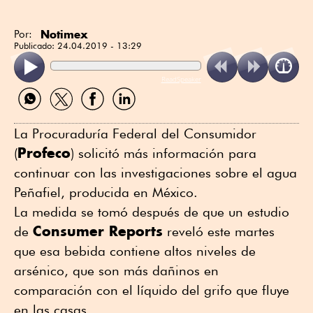
Notimex
Por:
Publicado:
24.04.2019 - 13:29
ReadSpeaker
Compartir
Compartir
Compartir
Compartir
por
por
por
por
WhatsApp
Twitter
Facebook
Linkedin
La Procuraduría Federal del Consumidor
Profeco
(
) solicitó más información para
continuar con las investigaciones sobre el agua
Peñafiel, producida en México.
La medida se tomó después de que un estudio
Consumer Reports
de
reveló este martes
que esa bebida contiene altos niveles de
arsénico, que son más dañinos en
comparación con el líquido del grifo que fluye
en las casas.