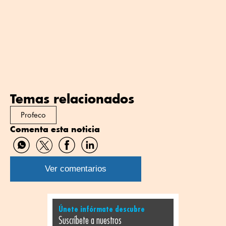
Temas relacionados
Profeco
Comenta esta noticia
Compartir
Compartir
Compartir
Compartir
por
por
por
por
WhatsApp
Twitter
Facebook
Linkedin
Ver comentarios
Únete infórmate descubre
Suscríbete a nuestros