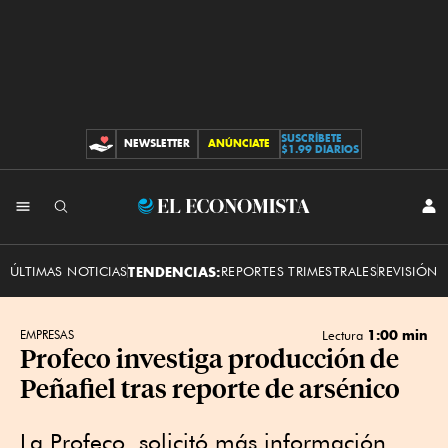
SUSCRÍBETE
NEWSLETTER
ANÚNCIATE
CONTRIBUCIONES
$1.99 DIARIOS
INI
El
SES
Economista
ÚLTIMAS NOTICIAS
TENDENCIAS:
REPORTES TRIMESTRALES
REVISIÓN 
1:00 min
EMPRESAS
Lectura
Profeco investiga producción de
Peñafiel tras reporte de arsénico
La Profeco solicitó más información