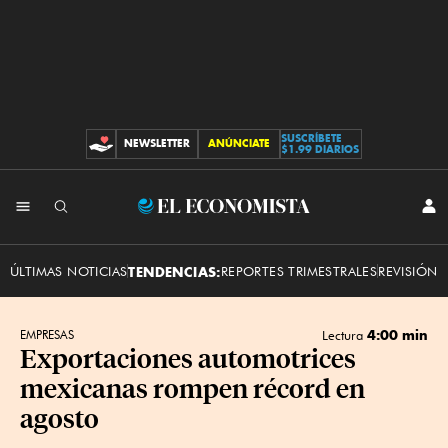
SUSCRÍBETE
NEWSLETTER
ANÚNCIATE
CONTRIBUCIONES
$1.99 DIARIOS
INI
El
SES
Economista
ÚLTIMAS NOTICIAS
TENDENCIAS:
REPORTES TRIMESTRALES
REVISIÓN 
4:00 min
EMPRESAS
Lectura
Exportaciones automotrices
mexicanas rompen récord en
agosto