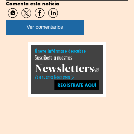
Comenta esta noticia
Compartir
Compartir
Compartir
Compartir
por
por
por
por
WhatsApp
Twitter
Facebook
Linkedin
Ver comentarios
Únete infórmate descubre
Suscríbete a nuestros
Newsletters
Ve a nuestros Newsletters
REGÍSTRATE AQUÍ