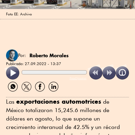
Foto EE: Archivo
Roberto Morales
Por:
Publicado:
27.09.2022 - 13:37
ReadSpeaker
Compartir
Compartir
Compartir
Compartir
por
por
por
por
WhatsApp
Twitter
Facebook
Linkedin
exportaciones automotrices
Las
de
México totalizaron 15,245.6 millones de
dólares en agosto, lo que supone un
crecimiento interanual de 42.5% y un récord