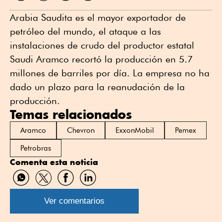
WhatsApp
Twitter
Facebook
Linkedin
Arabia Saudita es el mayor exportador de
petróleo del mundo, el ataque a las
instalaciones de crudo del productor estatal
Saudi Aramco recortó la producción en 5.7
millones de barriles por día. La empresa no ha
dado un plazo para la reanudación de la
producción.
Temas relacionados
Aramco
Chevron
ExxonMobil
Pemex
Petrobras
Comenta esta noticia
Compartir
Compartir
Compartir
Compartir
por
por
por
por
WhatsApp
Twitter
Facebook
Linkedin
Ver comentarios