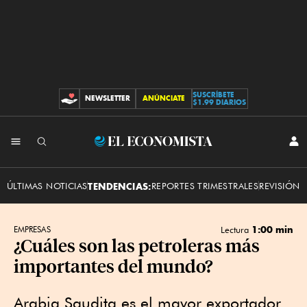
SUSCRÍBETE
NEWSLETTER
ANÚNCIATE
CONTRIBUCIONES
$1.99 DIARIOS
INI
El
SES
Economista
ÚLTIMAS NOTICIAS
TENDENCIAS:
REPORTES TRIMESTRALES
REVISIÓN 
1:00 min
EMPRESAS
Lectura
¿Cuáles son las petroleras más
importantes del mundo?
Arabia Saudita es el mayor exportador