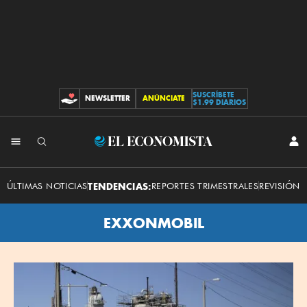
SUSCRÍBETE
NEWSLETTER
ANÚNCIATE
CONTRIBUCIONES
$1.99 DIARIOS
El
INI
SES
Economista
ÚLTIMAS NOTICIAS
TENDENCIAS:
REPORTES TRIMESTRALES
REVISIÓN 
EXXONMOBIL