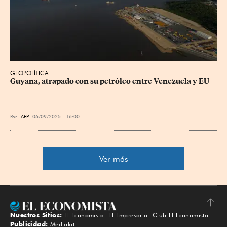
GEOPOLÍTICA
Guyana, atrapado con su petróleo entre Venezuela y EU
Por
AFP
06/09/2025 - 16:00
Ver más
Nuestros Sitios:
El Economista
El Empresario
Club El Economista
Subir
Publicidad:
Mediakit