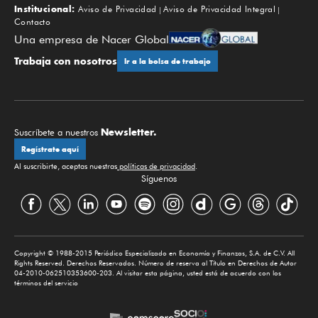
Institucional:
Aviso de Privacidad
Aviso de Privacidad Integral
Contacto
Una empresa de Nacer Global
Trabaja con nosotros
Ir a la bolsa de trabajo
Newsletter.
Suscríbete a nuestros
Regístrate aquí
Al suscribirte, aceptas nuestras
políticas de privacidad
.
Síguenos
Copyright © 1988-2015 Periódico Especializado en Economía y Finanzas, S.A. de C.V. All
Rights Reserved. Derechos Reservados. Número de reserva al Título en Derechos de Autor
04-2010-062510353600-203. Al visitar esta página, usted está de acuerdo con los
términos del servicio