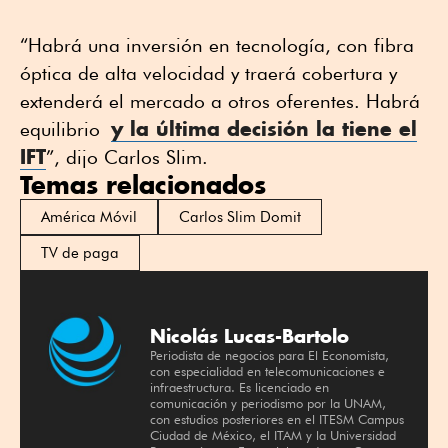
“Habrá una inversión en tecnología, con fibra
óptica de alta velocidad y traerá cobertura y
extenderá el mercado a otros oferentes. Habrá
y la última decisión la tiene el
equilibrio
IFT
”, dijo Carlos Slim.
Temas relacionados
América Móvil
Carlos Slim Domit
TV de paga
Nicolás Lucas-Bartolo
Periodista de negocios para El Economista,
con especialidad en telecomunicaciones e
infraestructura. Es licenciado en
comunicación y periodismo por la UNAM,
con estudios posteriores en el ITESM Campus
Ciudad de México, el ITAM y la Universidad