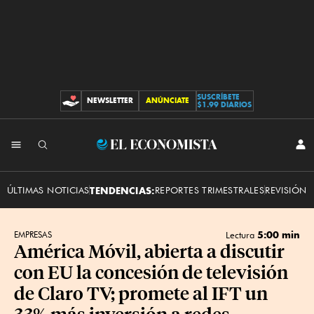
SUSCRÍBETE
NEWSLETTER
ANÚNCIATE
CONTRIBUCIONES
$1.99 DIARIOS
INI
El
SES
Economista
ÚLTIMAS NOTICIAS
TENDENCIAS:
REPORTES TRIMESTRALES
REVISIÓN 
5:00 min
EMPRESAS
Lectura
América Móvil, abierta a discutir
con EU la concesión de televisión
de Claro TV; promete al IFT un
33% más inversión a redes