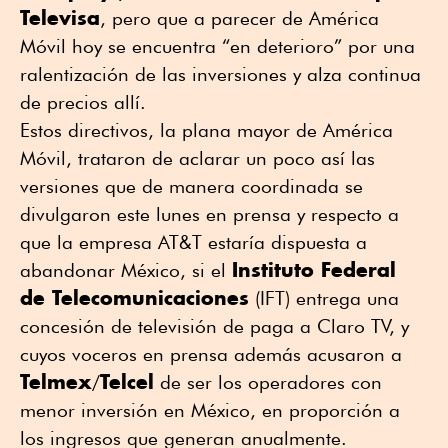
Televisa
, pero que a parecer de América
Móvil hoy se encuentra “en deterioro” por una
ralentización de las inversiones y alza continua
de precios allí.
Estos directivos, la plana mayor de América
Móvil, trataron de aclarar un poco así las
versiones que de manera coordinada se
divulgaron este lunes en prensa y respecto a
que la empresa AT&T estaría dispuesta a
Instituto Federal
abandonar México, si el
de Telecomunicaciones
(IFT) entrega una
concesión de televisión de paga a Claro TV, y
cuyos voceros en prensa además acusaron a
Telmex
Telcel
/
de ser los operadores con
menor inversión en México, en proporción a
los ingresos que generan anualmente.