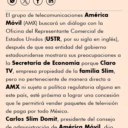
por
por
por
por
WhatsApp
Twitter
Facebook
Linkedin
América
El grupo de telecomunicaciones
Móvil
(AMX) buscará un diálogo con la
Oficina del Representante Comercial de
USTR
Estados Unidos (
, por su sigla en inglés),
después de que esa entidad del gobierno
estadounidense mostrara sus preocupaciones a
Secretaría de Economía
Claro
la
porque
TV
familia Slim
, empresa propiedad de la
,
pero no perteneciente de manera directa a
AMX
ni sujeta a política regulatoria alguna en
este país, esté próxima a lograr una concesión
que le permitirá vender paquetes de televisión
de paga por todo México.
Carlos Slim Domit
, presidente del consejo
América Móvil
de administración de
, dijo