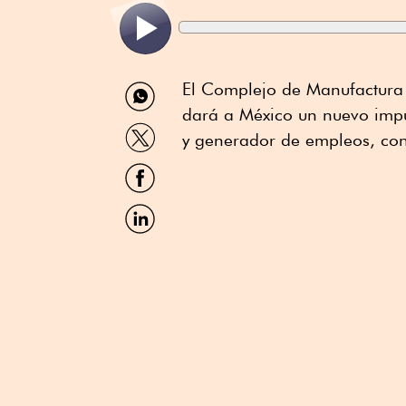
Compartir
El Complejo de Manufactura 
por
dará a México un nuevo imp
WhatsApp
Compartir
y generador de empleos, con
por
Twitter
Compartir
por
Facebook
Compartir
por
Linkedin