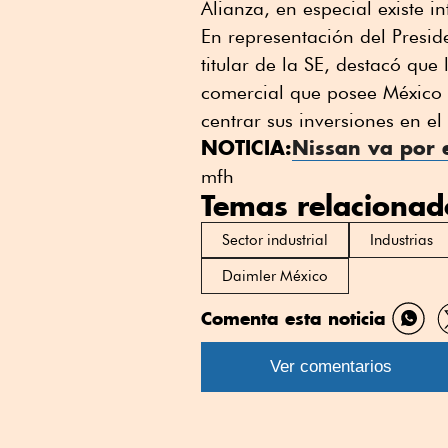
Alianza, en especial existe in
En representación del Presid
titular de la SE, destacó qu
comercial que posee México s
centrar sus inversiones en e
NOTICIA:
Nissan va por 
mfh
Temas relacionad
Sector industrial
Industrias
Daimler México
Comenta esta noticia
Comp
por
Ver comentarios
What