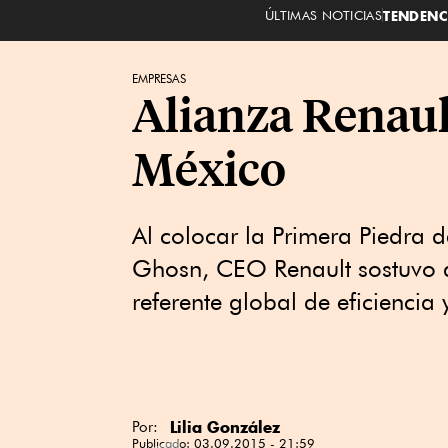
ÚLTIMAS NOTICIAS
TENDENC
EMPRESAS
Alianza Renaul
México
Al colocar la Primera Piedra
Ghosn, CEO Renault sostuvo q
referente global de eficienci
Lilia González
Por:
Publicado:
03.09.2015 - 21:59