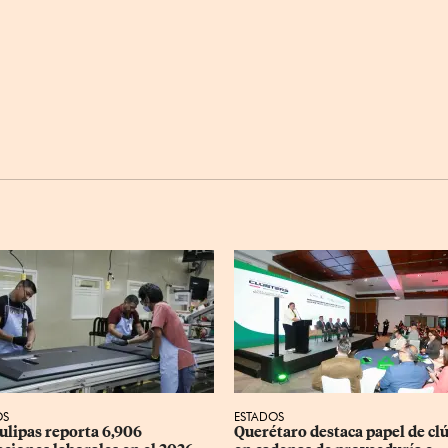
OS
ESTADOS
lipas reporta 6,906 
Querétaro destaca papel de clú