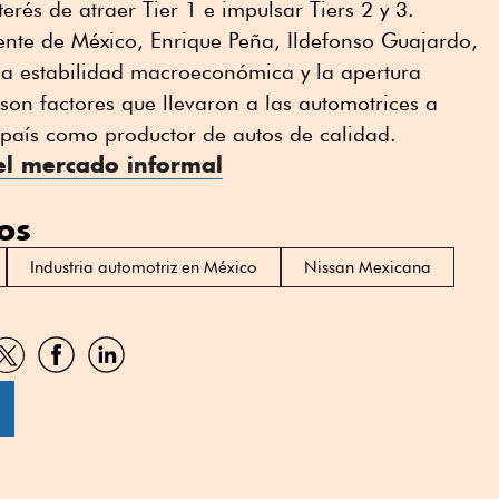
terés de atraer Tier 1 e impulsar Tiers 2 y 3.
ente de México, Enrique Peña, Ildefonso Guajardo,
e la estabilidad macroeconómica y la apertura
on factores que llevaron a las automotrices a
l país como productor de autos de calidad.
el mercado informal
os
Industria automotriz en México
Nissan Mexicana
artir
Compartir
Compartir
Compartir
por
por
por
sApp
Twitter
Facebook
Linkedin