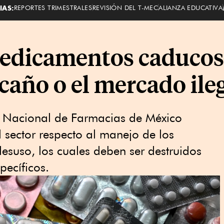
IAS:
REPORTES TRIMESTRALES
REVISIÓN DEL T-MEC
ALIANZA EDUCATIVA
medicamentos caducos
 caño o el mercado il
ón Nacional de Farmacias de México
 sector respecto al manejo de los
suso, los cuales deben ser destruidos
ecíficos.