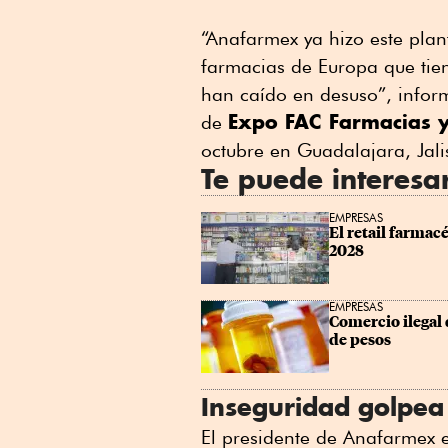
“Anafarmex ya hizo este pla
farmacias de Europa que tie
han caído en desuso”, inform
Expo FAC Farmacias 
de
octubre en Guadalajara, Jali
Te puede interesa
EMPRESAS
El retail farmac
2028
EMPRESAS
Comercio ilegal
de pesos
Inseguridad golpea 
El presidente de Anafarmex 