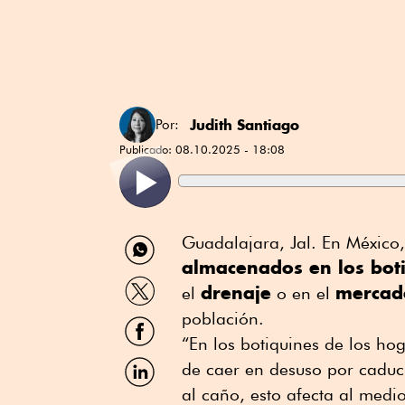
Judith Santiago
Por:
Publicado:
08.10.2025 - 18:08
Compartir
Guadalajara, Jal. En México
por
almacenados en los bot
WhatsApp
Compartir
drenaje
mercad
el
o en el
por
Twitter
población.
Compartir
por
“En los botiquines de los ho
Facebook
Compartir
de caer en desuso por caduc
por
al caño, esto afecta al medi
Linkedin