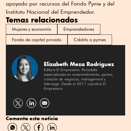
apoyado por recursos del Fondo Pyme y del
Instituto Nacional del Emprendedor.
Temas relacionados
Mujeres y economía
Emprendedores
Fondo de capital privado
Crédito a pymes
Elizabeth Meza Rodríguez
Editora El Empresario. Periodista
especializada en emprendimiento, pymes,
creación de negocios, management y
liderazgo. Desde el 2017 coordina El
Empresario
Compartir
Compartir
por
por
Comenta esta noticia
Twitter
Linkedin
Compartir
Compartir
Compartir
Compartir