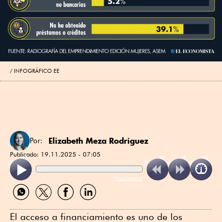
INFOGRÁFICO EE
Elizabeth Meza Rodríguez
Por:
Publicado:
19.11.2025 - 07:05
ReadSpeaker
Compartir
Compartir
Compartir
Compartir
por
por
por
por
WhatsApp
Twitter
Facebook
Linkedin
El acceso a financiamiento es uno de los