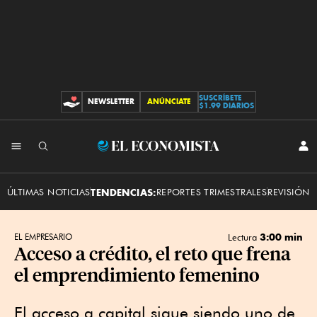
SUSCRÍBETE
NEWSLETTER
ANÚNCIATE
CONTRIBUCIONES
$1.99 DIARIOS
INI
El
SES
Economista
ÚLTIMAS NOTICIAS
TENDENCIAS:
REPORTES TRIMESTRALES
REVISIÓN 
3:00 min
EL EMPRESARIO
Lectura
Acceso a crédito, el reto que frena
el emprendimiento femenino
El acceso a capital sigue siendo uno de