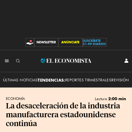
SUSCRÍBETE
NEWSLETTER
ANÚNCIATE
CONTRIBUCIONES
$1.99 DIARIOS
INI
El
SES
Economista
ÚLTIMAS NOTICIAS
TENDENCIAS:
REPORTES TRIMESTRALES
REVISIÓN 
2:00 min
ECONOMÍA
Lectura
La desaceleración de la industria
manufacturera estadounidense
continúa