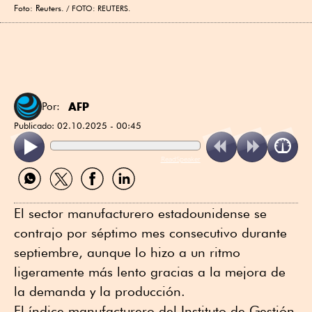
Foto: Reuters.
FOTO: REUTERS.
AFP
Por:
Publicado:
02.10.2025 - 00:45
ReadSpeaker
Compartir
Compartir
Compartir
Compartir
por
por
por
por
WhatsApp
Twitter
Facebook
Linkedin
El sector manufacturero estadounidense se
contrajo por séptimo mes consecutivo durante
septiembre, aunque lo hizo a un ritmo
ligeramente más lento gracias a la mejora de
la demanda y la producción.
El índice manufacturero del Instituto de Gestión