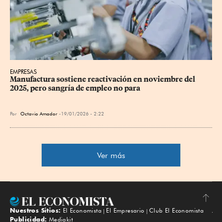
EMPRESAS
Manufactura sostiene reactivación en noviembre del 
2025, pero sangría de empleo no para
Por
Octavio Amador
19/01/2026 - 2:22
Ver más
Nuestros Sitios:
El Economista
El Empresario
Club El Economista
Subir
Publicidad:
Mediakit