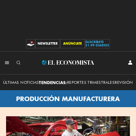
SUSCRÍBETE
NEWSLETTER
ANÚNCIATE
CONTRIBUCIONES
$1.99 DIARIOS
El
INI
SES
Economista
ÚLTIMAS NOTICIAS
TENDENCIAS:
REPORTES TRIMESTRALES
REVISIÓN 
PRODUCCIÓN MANUFACTURERA