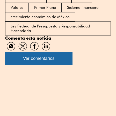
Valores
Primer Plano
Sistema financiero
crecimiento económico de México
Ley Federal de Presupuesto y Responsabilidad
Hacendaria
Comenta esta noticia
Compartir
Compartir
Compartir
Compartir
por
por
por
por
WhatsApp
Twitter
Facebook
Linkedin
Ver comentarios