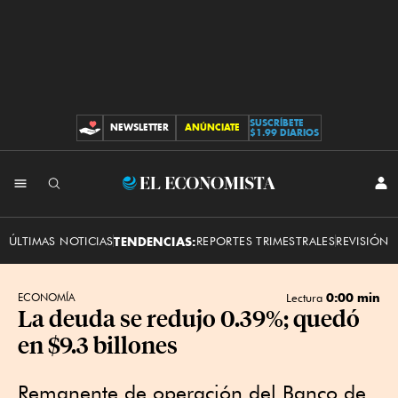
SUSCRÍBETE
NEWSLETTER
ANÚNCIATE
CONTRIBUCIONES
$1.99 DIARIOS
INI
El
SES
Economista
ÚLTIMAS NOTICIAS
TENDENCIAS:
REPORTES TRIMESTRALES
REVISIÓN 
0:00 min
ECONOMÍA
Lectura
La deuda se redujo 0.39%; quedó
en $9.3 billones
Remanente de operación del Banco de