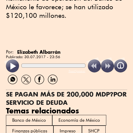
México le favorece; se han utilizado
$120,100 millones.
Elizabeth Albarrán
Por:
Publicado:
30.07.2017 - 23:56
ReadSpeaker
Compartir
Compartir
Compartir
Compartir
por
por
por
por
WhatsApp
Twitter
Facebook
Linkedin
SE PAGAN MÁS DE 200,000 MDP?POR
SERVICIO DE DEUDA
Temas relacionados
Banco de México
Economía de México
Finanzas públicas
Impreso
SHCP