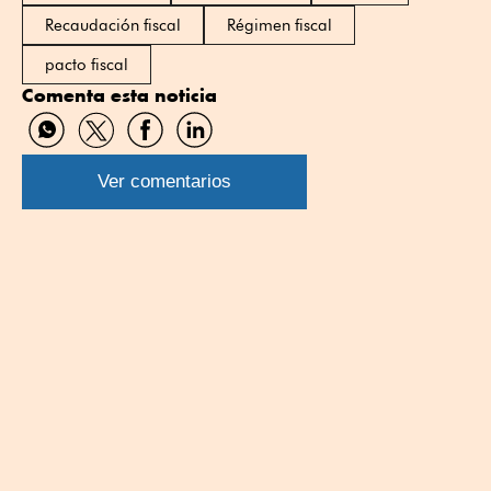
Recaudación fiscal
Régimen fiscal
pacto fiscal
Comenta esta noticia
Compartir
Compartir
Compartir
Compartir
por
por
por
por
WhatsApp
Twitter
Facebook
Linkedin
Ver comentarios