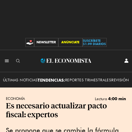
SUSCRÍBETE
NEWSLETTER
ANÚNCIATE
CONTRIBUCIONES
$1.99 DIARIOS
INI
El
SES
Economista
ÚLTIMAS NOTICIAS
TENDENCIAS:
REPORTES TRIMESTRALES
REVISIÓN 
4:00 min
ECONOMÍA
Lectura
Es necesario actualizar pacto
fiscal: expertos
Se propone que se cambie la fórmula