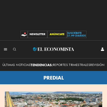
SUSCRÍBETE
NEWSLETTER
ANÚNCIATE
CONTRIBUCIONES
$1.99 DIARIOS
El
INI
SES
Economista
ÚLTIMAS NOTICIAS
TENDENCIAS:
REPORTES TRIMESTRALES
REVISIÓN 
PREDIAL