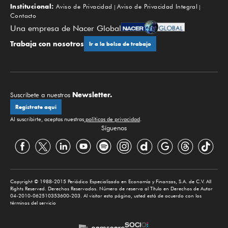
Institucional:
Aviso de Privacidad
Aviso de Privacidad Integral
Contacto
Una empresa de Nacer Global
Trabaja con nosotros
Ir a la bolsa de trabajo
Newsletter.
Suscríbete a nuestros
Regístrate aquí
Al suscribirte, aceptas nuestras
políticas de privacidad
.
Síguenos
Copyright © 1988-2015 Periódico Especializado en Economía y Finanzas, S.A. de C.V. All
Rights Reserved. Derechos Reservados. Número de reserva al Título en Derechos de Autor
04-2010-062510353600-203. Al visitar esta página, usted está de acuerdo con los
términos del servicio