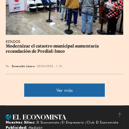
ESTADOS
Modernizar el catastro municipal aumentaría 
recaudación de Predial: Imco
Por
Esmeralda Lázaro
25/04/2025 - 1:16
Ver más
Nuestros Sitios:
El Economista
El Empresario
Club El Economista
Subir
Publicidad:
Mediakit