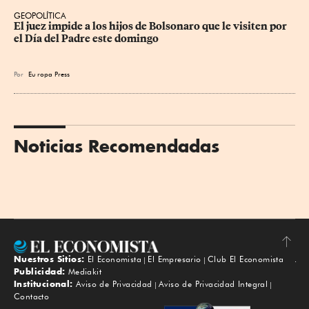
GEOPOLÍTICA
El juez impide a los hijos de Bolsonaro que le visiten por 
el Día del Padre este domingo
Por
Eu
ropa Press
Noticias Recomendadas
Nuestros Sitios:
El Economista
El Empresario
Club El Economista
Subir
Publicidad:
Mediakit
Institucional:
Aviso de Privacidad
Aviso de Privacidad Integral
Contacto