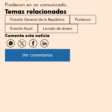
Prodecon en un comunicado.
Temas relacionados
Fiscalía General de la República
Prodecon
Evasión fiscal
Lavado de dinero
Comenta esta noticia
Compartir
Compartir
Compartir
Compartir
por
por
por
por
WhatsApp
Twitter
Facebook
Linkedin
Ver comentarios