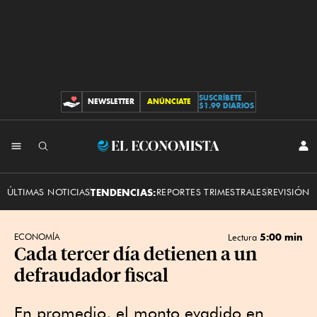
SUSCRÍBETE
NEWSLETTER
ANÚNCIATE
CONTRIBUCIONES
$1.99 DIARIOS
INI
El
SES
Economista
ÚLTIMAS NOTICIAS
TENDENCIAS:
REPORTES TRIMESTRALES
REVISIÓN 
5:00 min
ECONOMÍA
Lectura
Cada tercer día detienen a un
defraudador fiscal
En promedio, el monto evadido en