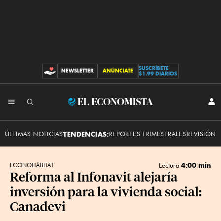
SUSCRÍBETE
NEWSLETTER
ANÚNCIATE
CONTRIBUCIONES
$1.99 DIARIOS
INI
El
SES
Economista
ÚLTIMAS NOTICIAS
TENDENCIAS:
REPORTES TRIMESTRALES
REVISIÓN 
4:00 min
ECONOHÁBITAT
Lectura
Reforma al Infonavit alejaría
inversión para la vivienda social:
Canadevi