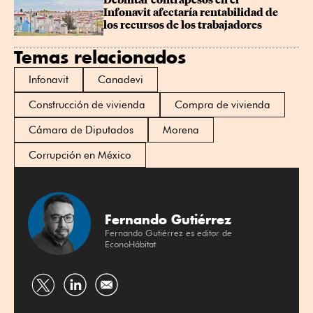
Debilitar contrapesos en el 
Infonavit afectaría rentabilidad de 
los recursos de los trabajadores
Temas relacionados
Infonavit
Canadevi
Construcción de vivienda
Compra de vivienda
Cámara de Diputados
Morena
Corrupción en México
Fernando Gutiérrez
Fernando Gutiérrez es editor de
EconoHábitat
Compartir
Compartir
por
por