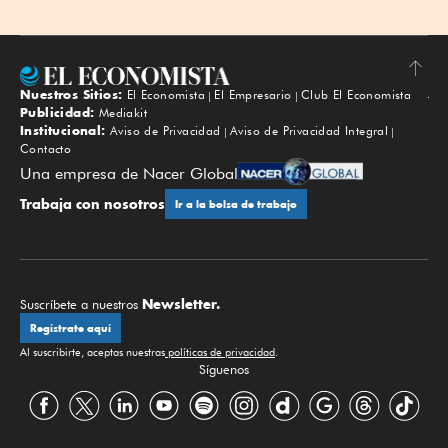
Nuestros Sitios:
El Economista
El Empresario
Club El Economista
Subir
Publicidad:
Mediakit
Institucional:
Aviso de Privacidad
Aviso de Privacidad Integral
Contacto
Una empresa de Nacer Global
Trabaja con nosotros
Ir a la bolsa de trabajo
Newsletter.
Suscríbete a nuestros
Regístrate aquí
Al suscribirte, aceptas nuestras
políticas de privacidad
.
Síguenos