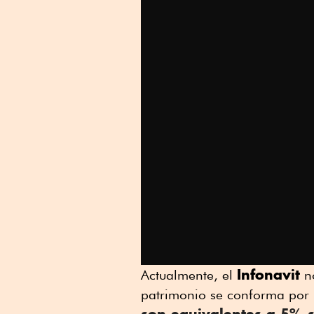
Infonavit
Actualmente, el
no
patrimonio se conforma por 
son equivalentes a 5% s