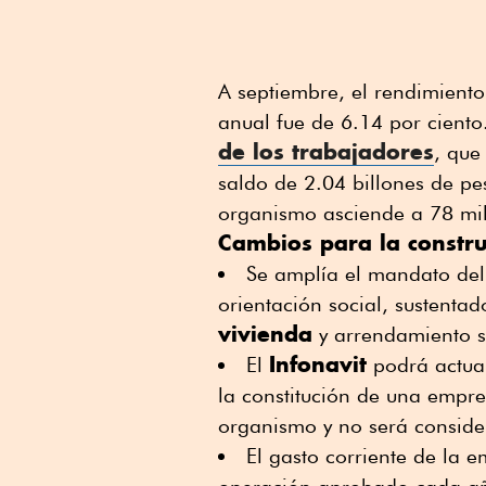
A septiembre, el rendimiento
anual fue de 6.14 por ciento
de los trabajadores
, que
saldo de 2.04 billones de pe
organismo asciende a 78 mil
Cambios para la constru
Se amplía el mandato de
orientación social, sustentad
vivienda
y arrendamiento s
Infonavit
El
podrá actu
la constitución de una empre
organismo y no será conside
El gasto corriente de la e