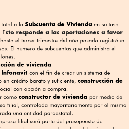
Subcuenta de Vivienda
 total a la
en su tasa
sto responde a las aportaciones a favor
. E
 hasta el tercer trimestre del año pasado registróun
sos. El número de subcuentas que administra el
lones.
cción de vivienda
Infonavit
l
con el fin de crear un sistema de
construcción de
o en crédito barato y suficiente,
ocial con opción a compra.
constructor de vivienda
ar como
por medio de
sa filial, controlada mayoritariamente por el mismo
rada una entidad paraestatal.
mpresa filial será parte del presupuesto de