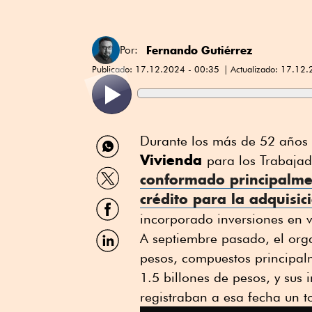
Fernando Gutiérrez
Por:
Publicado:
17.12.2024 - 00:35
Actualizado:
17.12.
Compartir
Durante los más de 52 años d
por
Vivienda
para los Trabajad
WhatsApp
Compartir
conformado principalme
por
crédito para la adquisi
Twitter
Compartir
por
incorporado inversiones en v
Facebook
Compartir
A septiembre pasado, el org
por
pesos, compuestos principalm
Linkedin
1.5 billones de pesos, y sus 
registraban a esa fecha un t