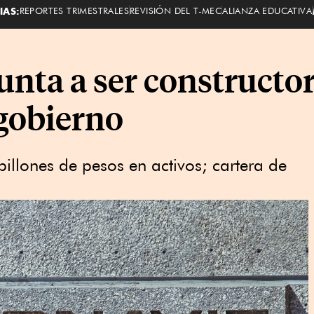
IAS:
REPORTES TRIMESTRALES
REVISIÓN DEL T-MEC
ALIANZA EDUCATIVA
unta a ser constructor
gobierno
illones de pesos en activos; cartera de