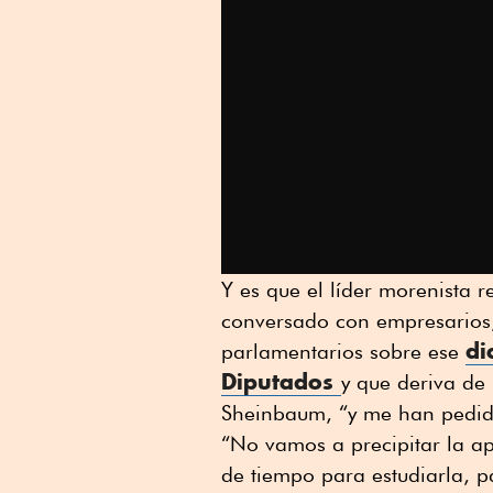
Y es que el líder morenista 
conversado con empresarios,
di
parlamentarios sobre ese
Diputados
y que deriva de 
Sheinbaum, “y me han pedid
“No vamos a precipitar la a
de tiempo para estudiarla, pa