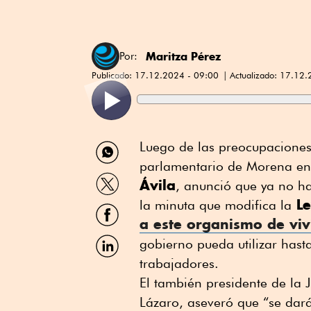
Maritza Pérez
Por:
Publicado:
17.12.2024 - 09:00
Actualizado:
17.12.
Compartir
Luego de las preocupaciones 
por
parlamentario de Morena en
WhatsApp
Compartir
Ávila
, anunció que ya no ha
por
Le
Twitter
la minuta que modifica la
Compartir
por
a este
organismo de vi
Facebook
Compartir
gobierno pueda utilizar hast
por
trabajadores.
Linkedin
El también presidente de la 
Lázaro, aseveró que “se dará