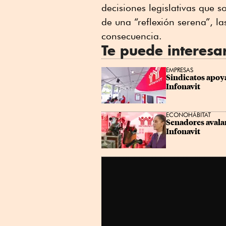
decisiones legislativas que 
de una “reflexión serena”, la
consecuencia.
Te puede interesa
EMPRESAS
Sindicatos apoya
Infonavit
ECONOHÁBITAT
Senadores avalan 
Infonavit