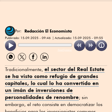
Redacción El Economista
Por:
Publicado:
15.09.2025 - 09:46
Actualizado:
15.09.2025 - 09:55
ReadSpeaker
Compartir
Compartir
Compartir
Compartir
por
por
por
por
WhatsApp
Twitter
Facebook
Linkedin
el sector del R
eal Estate
Tradicionalmente,
se ha visto como refugio de grandes
capitales, lo cual lo ha convertido en
un imán de inversiones de
personalidades de renombre
; sin
embargo, el reto consiste en democratizar los
beneficios para los inversionistas comunes.