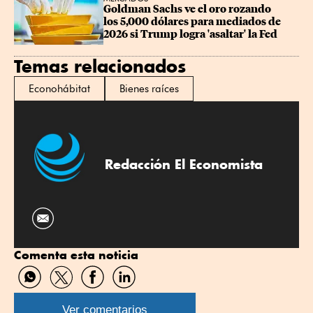
Goldman Sachs ve el oro rozando 
los 5,000 dólares para mediados de 
2026 si Trump logra 'asaltar' la Fed
Temas relacionados
Econohábitat
Bienes raíces
Redacción El Economista
Comenta esta noticia
Compartir
Compartir
Compartir
Compartir
por
por
por
por
WhatsApp
Twitter
Facebook
Linkedin
Ver comentarios