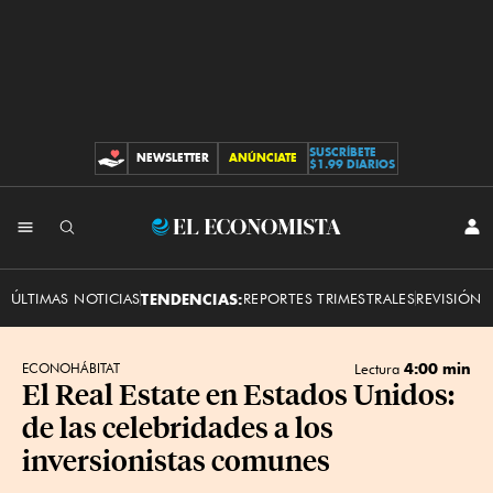
SUSCRÍBETE
NEWSLETTER
ANÚNCIATE
CONTRIBUCIONES
$1.99 DIARIOS
INI
El
SES
Economista
ÚLTIMAS NOTICIAS
TENDENCIAS:
REPORTES TRIMESTRALES
REVISIÓN 
4:00 min
ECONOHÁBITAT
Lectura
El Real Estate en Estados Unidos:
de las celebridades a los
inversionistas comunes