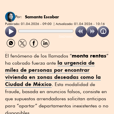
Samanta Escobar
Por:
Publicado:
01.04.2026 - 09:00
Actualizado:
01.04.2026 - 10:16
ReadSpeaker
Compartir
Compartir
Compartir
Compartir
por
por
por
por
WhatsApp
Twitter
Facebook
Linkedin
monta rentas
El fenómeno de los llamados “
”
la urgencia de
ha cobrado fuerza ante
miles de personas por encontrar
vivienda en zonas deseadas como la
Ciudad de México
. Esta modalidad de
fraude, basada en anuncios falsos, consiste en
que supuestos arrendadores solicitan anticipos
para “apartar” departamentos inexistentes o no
disponibles.