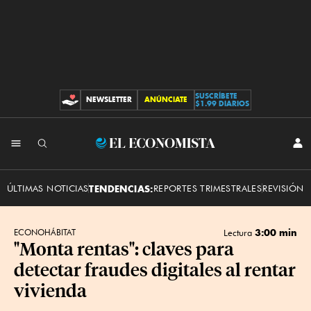
SUSCRÍBETE
NEWSLETTER
ANÚNCIATE
CONTRIBUCIONES
$1.99 DIARIOS
INI
El
SES
Economista
ÚLTIMAS NOTICIAS
TENDENCIAS:
REPORTES TRIMESTRALES
REVISIÓN 
3:00 min
ECONOHÁBITAT
Lectura
"Monta rentas": claves para
detectar fraudes digitales al rentar
vivienda