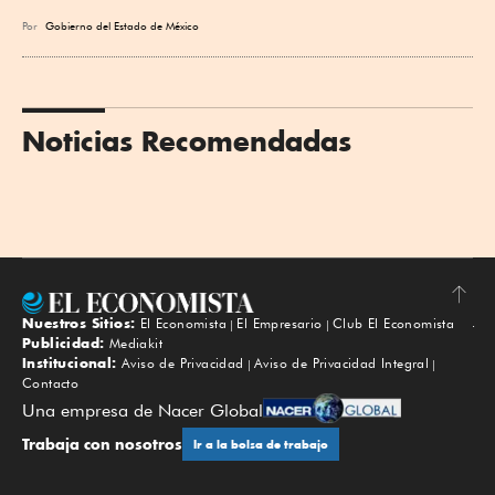
Por
Gobierno del Estado de México
Noticias Recomendadas
Nuestros Sitios:
El Economista
El Empresario
Club El Economista
Subir
Publicidad:
Mediakit
Institucional:
Aviso de Privacidad
Aviso de Privacidad Integral
Contacto
Una empresa de Nacer Global
Trabaja con nosotros
Ir a la bolsa de trabajo