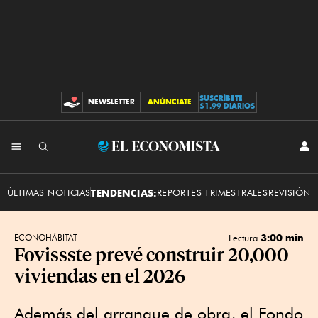
SUSCRÍBETE
NEWSLETTER
ANÚNCIATE
CONTRIBUCIONES
$1.99 DIARIOS
INI
El
SES
Economista
ÚLTIMAS NOTICIAS
TENDENCIAS:
REPORTES TRIMESTRALES
REVISIÓN 
3:00 min
ECONOHÁBITAT
Lectura
Fovissste prevé construir 20,000
viviendas en el 2026
Además del arranque de obra, el Fondo