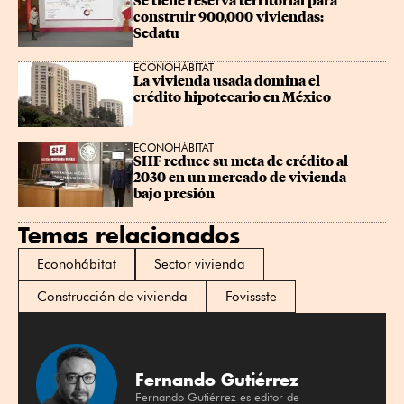
Se tiene reserva territorial para 
construir 900,000 viviendas: 
Sedatu
ECONOHÁBITAT
La vivienda usada domina el 
crédito hipotecario en México
ECONOHÁBITAT
SHF reduce su meta de crédito al 
2030 en un mercado de vivienda 
bajo presión
Temas relacionados
Econohábitat
Sector vivienda
Construcción de vivienda
Fovissste
Fernando Gutiérrez
Fernando Gutiérrez es editor de