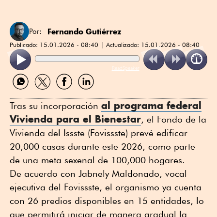
Fernando Gutiérrez
Por:
Publicado:
15.01.2026 - 08:40
Actualizado:
15.01.2026 - 08:40
ReadSpeaker
Compartir
Compartir
Compartir
Compartir
por
por
por
por
WhatsApp
Twitter
Facebook
Linkedin
al programa federal
Tras su incorporación
Vivienda para el Bienestar
, el Fondo de la
Vivienda del Issste (Fovissste) prevé edificar
20,000 casas durante este 2026, como parte
de una meta sexenal de 100,000 hogares.
De acuerdo con Jabnely Maldonado, vocal
ejecutiva del Fovissste, el organismo ya cuenta
con 26 predios disponibles en 15 entidades, lo
que permitirá iniciar de manera gradual la