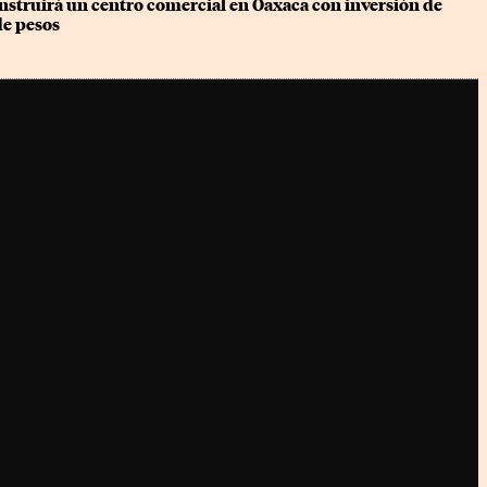
nstruirá un centro comercial en Oaxaca con inversión de 
de pesos