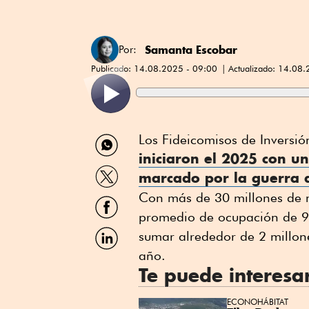
Samanta Escobar
Por:
Publicado:
14.08.2025 - 09:00
Actualizado:
14.08.
Compartir
Los Fideicomisos de Inversió
por
iniciaron el 2025 con un
WhatsApp
Compartir
marcado por la guerra d
por
Twitter
Con más de 30 millones de m
Compartir
por
promedio de ocupación de 95
Facebook
Compartir
sumar alrededor de 2 millone
por
año.
Linkedin
Te puede interesa
ECONOHÁBITAT