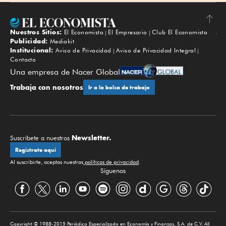
Nuestros Sitios:
El Economista
El Empresario
Club El Economista
Subir
Publicidad:
Mediakit
Institucional:
Aviso de Privacidad
Aviso de Privacidad Integral
Contacto
Una empresa de Nacer Global
Trabaja con nosotros
Ir a la bolsa de trabajo
Newsletter.
Suscríbete a nuestros
Regístrate aquí
Al suscribirte, aceptas nuestras
políticas de privacidad
.
Síguenos
Copyright © 1988-2015 Periódico Especializado en Economía y Finanzas, S.A. de C.V. All