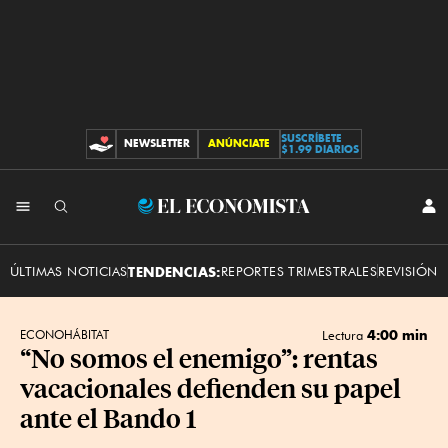
SUSCRÍBETE
NEWSLETTER
ANÚNCIATE
CONTRIBUCIONES
$1.99 DIARIOS
INI
El
SES
Economista
ÚLTIMAS NOTICIAS
TENDENCIAS:
REPORTES TRIMESTRALES
REVISIÓN 
4:00 min
ECONOHÁBITAT
Lectura
“No somos el enemigo”: rentas
vacacionales defienden su papel
ante el Bando 1