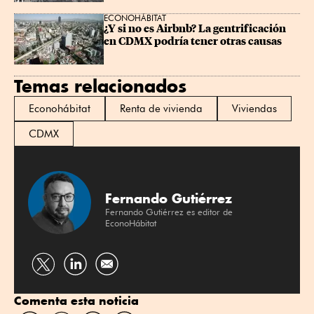
ECONOHÁBITAT
¿Y si no es Airbnb? La gentrificación 
en CDMX podría tener otras causas
Temas relacionados
Econohábitat
Renta de vivienda
Viviendas
CDMX
Fernando Gutiérrez
Fernando Gutiérrez es editor de
EconoHábitat
Compartir
Compartir
por
por
Comenta esta noticia
Twitter
Linkedin