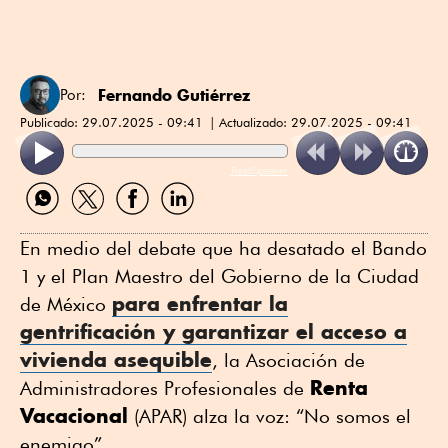
Fernando Gutiérrez
Por:
Publicado:
29.07.2025 - 09:41
Actualizado:
29.07.2025 - 09:41
ReadSpeaker
Compartir
Compartir
Compartir
Compartir
por
por
por
por
WhatsApp
Twitter
Facebook
Linkedin
En medio del debate que ha desatado el Bando
1 y el Plan Maestro del Gobierno de la Ciudad
para enfrentar la
de México
gentrificación y garantizar el acceso a
vivienda asequible
, la Asociación de
Renta
Administradores Profesionales de
Vacacional
(APAR) alza la voz: “No somos el
enemigo”.