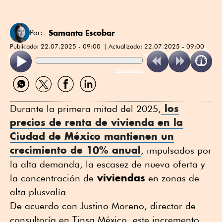
Samanta Escobar
Por:
Publicado:
22.07.2025 - 09:00
Actualizado:
22.07.2025 - 09:00
ReadSpeaker
Compartir
Compartir
Compartir
Compartir
por
por
por
por
WhatsApp
Twitter
Facebook
Linkedin
los
Durante la primera mitad del 2025,
precios de
renta de vivienda
en la
Ciudad de México mantienen un
crecimiento de 10% anual
, impulsados por
la alta demanda, la escasez de nueva oferta y
viviendas
la concentración de
en zonas de
alta plusvalía
De acuerdo con Justino Moreno, director de
consultoría en Tinsa México, este incremento