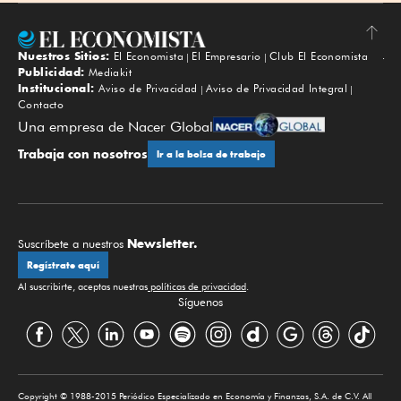
Nuestros Sitios:
El Economista
El Empresario
Club El Economista
Subir
Publicidad:
Mediakit
Institucional:
Aviso de Privacidad
Aviso de Privacidad Integral
Contacto
Una empresa de Nacer Global
Trabaja con nosotros
Ir a la bolsa de trabajo
Newsletter.
Suscríbete a nuestros
Regístrate aquí
Al suscribirte, aceptas nuestras
políticas de privacidad
.
Síguenos
Copyright © 1988-2015 Periódico Especializado en Economía y Finanzas, S.A. de C.V. All