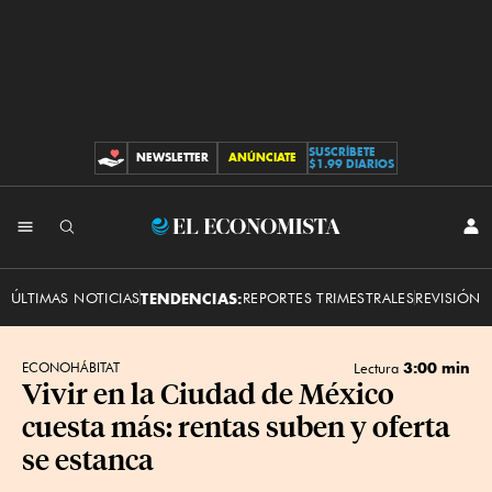
SUSCRÍBETE
NEWSLETTER
ANÚNCIATE
CONTRIBUCIONES
$1.99 DIARIOS
INI
El
SES
Economista
ÚLTIMAS NOTICIAS
TENDENCIAS:
REPORTES TRIMESTRALES
REVISIÓN 
3:00 min
ECONOHÁBITAT
Lectura
Vivir en la Ciudad de México
cuesta más: rentas suben y oferta
se estanca