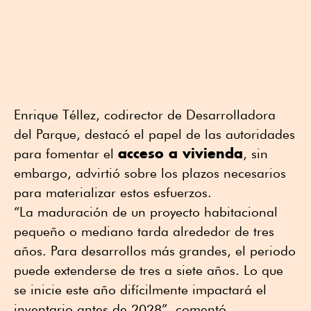
Enrique Téllez, codirector de Desarrolladora
del Parque, destacó el papel de las autoridades
acceso a vivienda
para fomentar el
, sin
embargo, advirtió sobre los plazos necesarios
para materializar estos esfuerzos.
“La maduración de un proyecto habitacional
pequeño o mediano tarda alrededor de tres
años. Para desarrollos más grandes, el periodo
puede extenderse de tres a siete años. Lo que
se inicie este año difícilmente impactará el
inventario antes de 2028”, comentó.