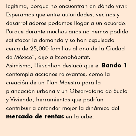
legítima, porque no encuentran en dónde vivir.
Esperamos que entre autoridades, vecinos y
desarrolladores podamos llegar a un acuerdo.
Porque durante muchos años no hemos podido
satisfacer la demanda y se han expulsado
cerca de 25,000 familias al año de la Ciudad
de México”, dijo a Econohábitat.
Bando 1
Asimismo, Hirschhon destacó que el
contempla acciones relevantes, como la
creación de un Plan Maestro para la
planeación urbana y un Observatorio de Suelo
y Vivienda, herramientas que podrían
contribuir a entender mejor la dinámica del
mercado de rentas
en la urbe.