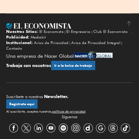
Nuestros Sitios:
El Economista
El Empresario
Club El Economista
Subir
Publicidad:
Mediakit
Institucional:
Aviso de Privacidad
Aviso de Privacidad Integral
Contacto
Una empresa de Nacer Global
Trabaja con nosotros
Ir a la bolsa de trabajo
Newsletter.
Suscríbete a nuestros
Regístrate aquí
Al suscribirte, aceptas nuestras
políticas de privacidad
.
Síguenos