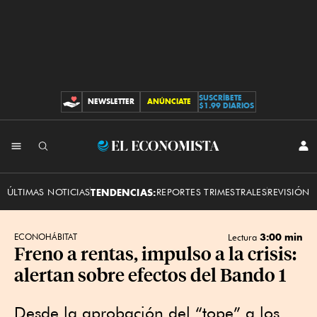
SUSCRÍBETE
NEWSLETTER
ANÚNCIATE
CONTRIBUCIONES
$1.99 DIARIOS
INI
El
SES
Economista
ÚLTIMAS NOTICIAS
TENDENCIAS:
REPORTES TRIMESTRALES
REVISIÓN 
3:00 min
ECONOHÁBITAT
Lectura
Freno a rentas, impulso a la crisis:
alertan sobre efectos del Bando 1
Desde la aprobación del “tope” a los