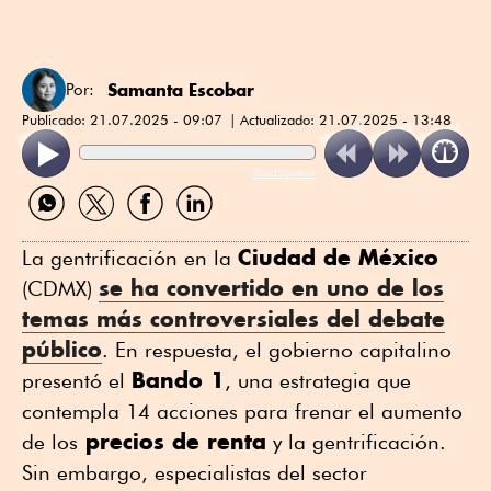
Samanta Escobar
Por:
Publicado:
21.07.2025 - 09:07
Actualizado:
21.07.2025 - 13:48
ReadSpeaker
Compartir
Compartir
Compartir
Compartir
por
por
por
por
WhatsApp
Twitter
Facebook
Linkedin
Ciudad de México
La gentrificación en la
se ha convertido en uno de los
(CDMX)
temas más controversiales del debate
público
. En respuesta, el gobierno capitalino
Bando 1
presentó el
, una estrategia que
contempla 14 acciones para frenar el aumento
precios de renta
de los
y la gentrificación.
Sin embargo, especialistas del sector