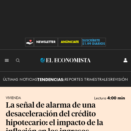
SUSCRÍBETE
NEWSLETTER
ANÚNCIATE
CONTRIBUCIONES
$1.99 DIARIOS
INI
El
SES
Economista
ÚLTIMAS NOTICIAS
TENDENCIAS:
REPORTES TRIMESTRALES
REVISIÓN 
4:00 min
VIVIENDA
Lectura
La señal de alarma de una
desaceleración del crédito
hipotecario: el impacto de la
inflación en los ingresos