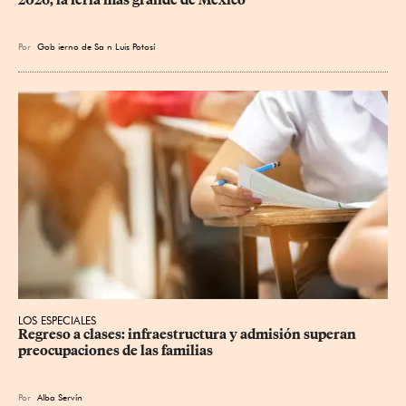
2026, la feria más grande de México
Por
Gob
ierno de Sa
n Luis Potosí
LOS ESPECIALES
Regreso a clases: infraestructura y admisión superan 
preocupaciones de las familias
Por
Alba Servín