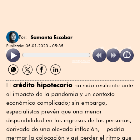
Samanta Escobar
Por:
Publicado:
05.01.2023 - 05:35
ReadSpeaker
Compartir
Compartir
Compartir
Compartir
por
por
por
por
WhatsApp
Twitter
Facebook
Linkedin
crédito hipotecario
El
ha sido resiliente ante
el impacto de la pandemia y un contexto
económico complicado; sin embargo,
especialistas prevén que una menor
disponibilidad en los ingresos de las personas,
derivada de una elevada inflación, podría
mermar la colocación y así perder el ritmo que