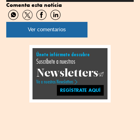
Comenta esta noticia
Compartir
Compartir
Compartir
Compartir
por
por
por
por
WhatsApp
Twitter
Facebook
Linkedin
Ver comentarios
Únete infórmate descubre
Suscríbete a nuestros
Newsletters
Ve a nuestros Newsletters
REGÍSTRATE AQUÍ