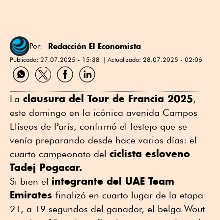
Redacción El Economista
Por:
Publicado:
27.07.2025 - 15:38
Actualizado:
28.07.2025 - 02:06
Compartir
Compartir
Compartir
Compartir
por
por
por
por
WhatsApp
Twitter
Facebook
Linkedin
clausura del Tour de Francia 2025
La
,
este domingo en la icónica avenida Campos
Elíseos de París, confirmó el festejo que se
venía preparando desde hace varios días: el
ciclista esloveno
cuarto campeonato del
Tadej Pogacar.
integrante del UAE Team
Si bien el
Emirates
finalizó en cuarto lugar de la etapa
21, a 19 segundos del ganador, el belga Wout