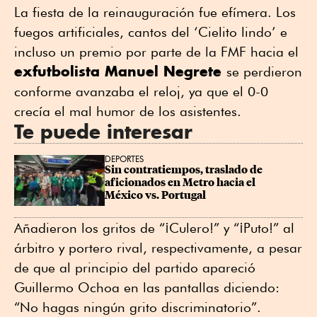
La fiesta de la reinauguración fue efímera. Los
fuegos artificiales, cantos del ‘Cielito lindo’ e
incluso un premio por parte de la FMF hacia el
exfutbolista Manuel Negrete
se perdieron
conforme avanzaba el reloj, ya que el 0-0
crecía el mal humor de los asistentes.
Te puede interesar
DEPORTES
Sin contratiempos, traslado de 
aficionados en Metro hacia el 
México vs. Portugal
Añadieron los gritos de “¡Culero!” y “¡Puto!” al
árbitro y portero rival, respectivamente, a pesar
de que al principio del partido apareció
Guillermo Ochoa en las pantallas diciendo:
“No hagas ningún grito discriminatorio”.