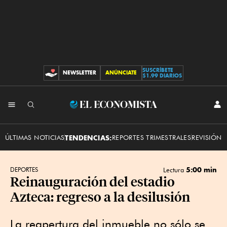
SUSCRÍBETE
NEWSLETTER
ANÚNCIATE
CONTRIBUCIONES
$1.99 DIARIOS
INI
El
SES
Economista
ÚLTIMAS NOTICIAS
TENDENCIAS:
REPORTES TRIMESTRALES
REVISIÓN 
5:00 min
DEPORTES
Lectura
Reinauguración del estadio
Azteca: regreso a la desilusión
La reapertura del inmueble no sólo se