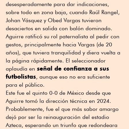
desesperadamente para dar indicaciones,
sobre todo en zona baja, cuando Raúl Rangel,
Johan Vásquez y Obed Vargas tuvieron
desaciertos en salida con balón dominado.
Aguirre ratificó su rol paternalista al pedir con
gestos, principalmente hacia Vargas (de 20
años), que tuviera tranquilidad y diera vuelta a
la página rápidamente. El seleccionador
señal de confianza a sus
aplaudía en
futbolistas
, aunque eso no era suficiente
para el público.
Este fue el quinto 0-0 de México desde que
Aguirre tomó la dirección técnica en 2024.
Probablemente, fue el que más sabor amargo
dejó por ser la reinauguración del estadio
Azteca, esperando un triunfo que redondeara