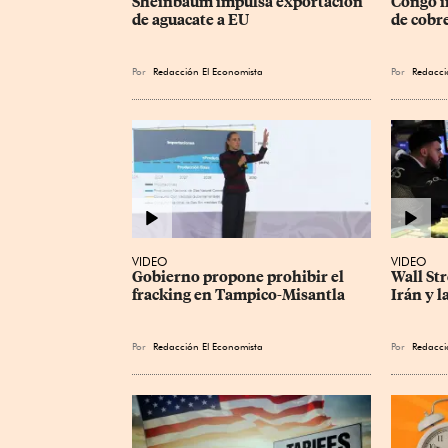
Sheinbaum impulsa exportación 
Congo i
de aguacate a EU
de cobre
Por
Redacción El Economista
Por
Redacci
VIDEO
VIDEO
Gobierno propone prohibir el 
Wall Str
fracking en Tampico-Misantla
Irán y l
Por
Redacción El Economista
Por
Redacci