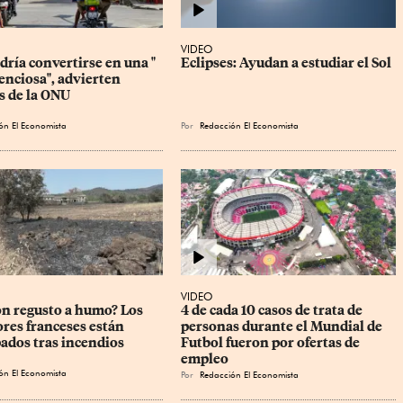
VIDEO
ría convertirse en una " 
Eclipses: Ayudan a estudiar el Sol
enciosa", advierten 
s de la ONU
ón El Economista
Por
Redacción El Economista
VIDEO
on regusto a humo? Los 
4 de cada 10 casos de trata de 
ores franceses están 
personas durante el Mundial de 
ados tras incendios
Futbol fueron por ofertas de 
empleo
ón El Economista
Por
Redacción El Economista