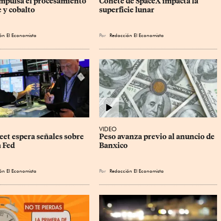
mpulsa el procesamiento 
Cohete de SpaceX impacta la 
 y cobalto
superficie lunar
ón El Economista
Por
Redacción El Economista
VIDEO
eet espera señales sobre 
Peso avanza previo al anuncio de 
a Fed
Banxico
ón El Economista
Por
Redacción El Economista