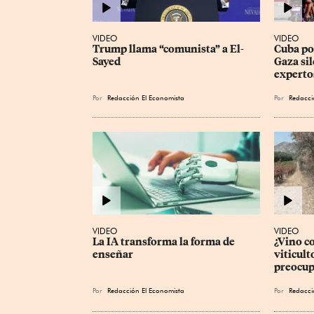
VIDEO
VIDEO
Trump llama “comunista” a El-
Cuba pod
Sayed
Gaza sil
experto
Por
Redacción El Economista
Por
Redacci
VIDEO
VIDEO
La IA transforma la forma de 
¿Vino c
enseñar
viticult
preocup
Por
Redacción El Economista
Por
Redacci