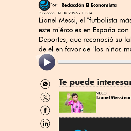
Redacción El Economista
Por:
Publicado:
03.06.2026 - 11:34
Lionel Messi, el "futbolista má
este miércoles en España con 
Deportes, que reconoció su l
de él en favor de "los niños m
Te puede interesa
Compartir
por
WhatsApp
Compartir
VIDEO
Lionel Messi con
por
Twitter
Compartir
por
Facebook
Compartir
por