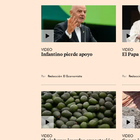
VIDEO
VIDEO
Infantino pierde apoyo
El Papa 
Por
Redacción El Economista
Por
Redacci
VIDEO
VIDEO