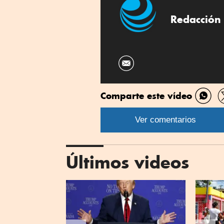
Linkedin
Redacción 
Comparte este vídeo
Comp
por
Ver comentarios
What
Últimos videos