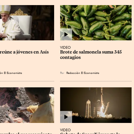
VIDEO
reúne a jóvenes en Asís
Brote de salmonela suma 345 
contagios
ón El Economista
Por
Redacción El Economista
VIDEO