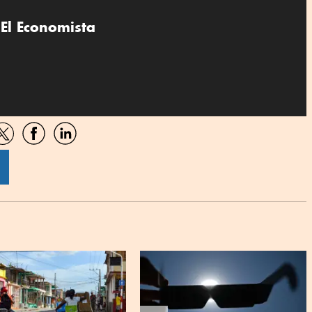
El Economista
artir
Compartir
Compartir
Compartir
por
por
por
sApp
Twitter
Facebook
Linkedin