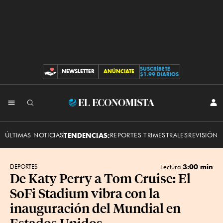
SUSCRÍBETE
NEWSLETTER
ANÚNCIATE
CONTRIBUCIONES
$1.99 DIARIOS
INI
El
SES
Economista
ÚLTIMAS NOTICIAS
TENDENCIAS:
REPORTES TRIMESTRALES
REVISIÓN 
3:00 min
DEPORTES
Lectura
De Katy Perry a Tom Cruise: El
SoFi Stadium vibra con la
inauguración del Mundial en
Estados Unidos