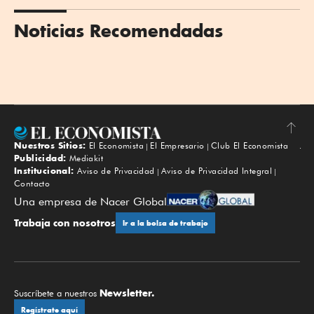
Noticias Recomendadas
Nuestros Sitios:
El Economista
El Empresario
Club El Economista
Subir
Publicidad:
Mediakit
Institucional:
Aviso de Privacidad
Aviso de Privacidad Integral
Contacto
Una empresa de Nacer Global
Trabaja con nosotros
Ir a la bolsa de trabajo
Newsletter.
Suscríbete a nuestros
Regístrate aquí