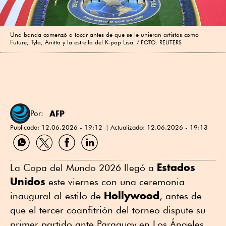
Una banda comenzó a tocar antes de que se le unieran artistas como
Future, Tyla, Anitta y la estrella del K-pop Lisa.
FOTO: REUTERS
AFP
Por:
Publicado:
12.06.2026 - 19:12
Actualizado:
12.06.2026 - 19:13
Compartir
Compartir
Compartir
Compartir
por
por
por
por
WhatsApp
Twitter
Facebook
Linkedin
Estados
La Copa del Mundo 2026 llegó a
Unidos
este viernes con una ceremonia
Hollywood
inaugural al estilo de
, antes de
que el tercer coanfitrión del torneo dispute su
primer partido ante Paraguay en Los Ángeles