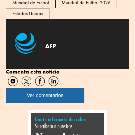
Mundial de Futbol
Mundial de Futbol 2026
Estados Unidos
AFP
Comenta esta noticia
Compartir
Compartir
Compartir
Compartir
por
por
por
por
WhatsApp
Twitter
Facebook
Linkedin
Ver comentarios
Únete infórmate descubre
Suscríbete a nuestros