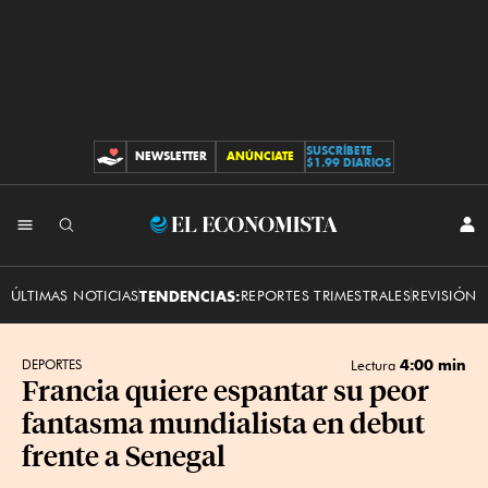
SUSCRÍBETE
NEWSLETTER
ANÚNCIATE
CONTRIBUCIONES
$1.99 DIARIOS
INI
El
SES
Economista
ÚLTIMAS NOTICIAS
TENDENCIAS:
REPORTES TRIMESTRALES
REVISIÓN 
4:00 min
DEPORTES
Lectura
Francia quiere espantar su peor
fantasma mundialista en debut
frente a Senegal