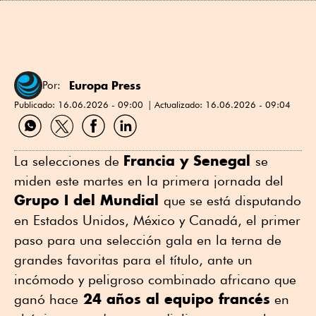
Europa Press
Por:
Publicado:
16.06.2026 - 09:00
Actualizado:
16.06.2026 - 09:04
Compartir
Compartir
Compartir
Compartir
por
por
por
por
WhatsApp
Twitter
Facebook
Linkedin
Francia y Senegal
La selecciones de
se
miden este martes en la primera jornada del
Grupo I del Mundial
que se está disputando
en Estados Unidos, México y Canadá, el primer
paso para una selección gala en la terna de
grandes favoritas para el título, ante un
incómodo y peligroso combinado africano que
24 años al equipo francés
ganó hace
en