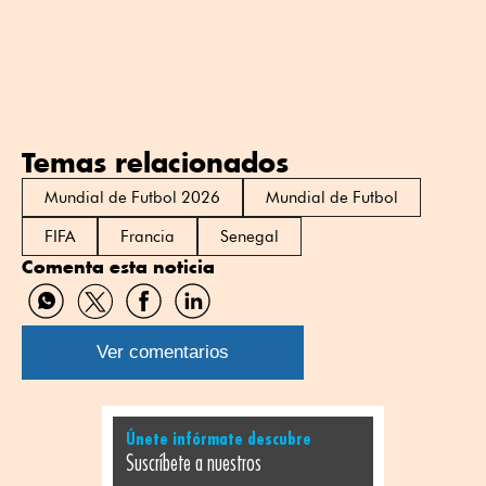
Temas relacionados
Mundial de Futbol 2026
Mundial de Futbol
FIFA
Francia
Senegal
Comenta esta noticia
Compartir
Compartir
Compartir
Compartir
por
por
por
por
WhatsApp
Twitter
Facebook
Linkedin
Ver comentarios
Únete infórmate descubre
Suscríbete a nuestros