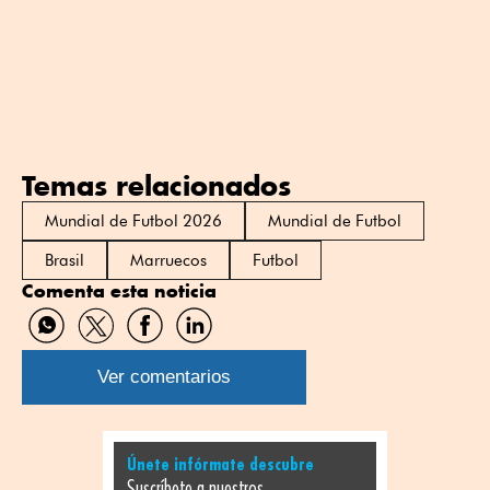
Temas relacionados
Mundial de Futbol 2026
Mundial de Futbol
Brasil
Marruecos
Futbol
Comenta esta noticia
Compartir
Compartir
Compartir
Compartir
por
por
por
por
WhatsApp
Twitter
Facebook
Linkedin
Ver comentarios
Únete infórmate descubre
Suscríbete a nuestros