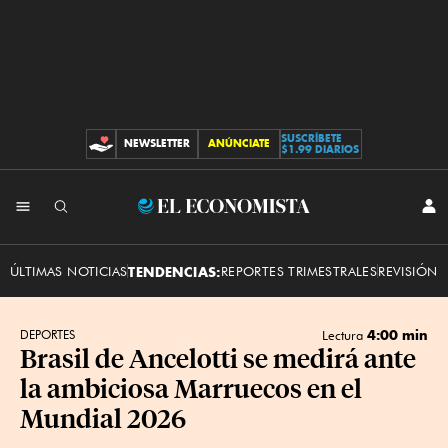
SUSCRÍBETE
NEWSLETTER
ANÚNCIATE
CONTRIBUCIONES
$1.99 DIARIOS
INI
El
SES
Economista
ÚLTIMAS NOTICIAS
TENDENCIAS:
REPORTES TRIMESTRALES
REVISIÓN 
4:00 min
DEPORTES
Lectura
Brasil de Ancelotti se medirá ante
la ambiciosa Marruecos en el
Mundial 2026