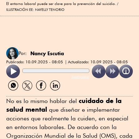
El entorno laboral puede ser clave para la prevención del suicidio.
ILUSTRACIÓN EE: NAYELLY TENORIO
Nancy Escutia
Por:
Publicado:
10.09.2025 - 08:05
Actualizado:
10.09.2025 - 08:05
ReadSpeaker
Compartir
Compartir
Compartir
Compartir
por
por
por
por
WhatsApp
Twitter
Facebook
Linkedin
cuidado de la
No es lo mismo hablar del
salud mental
que diseñar e implementar
acciones que realmente la cuiden, en especial
en entornos laborales. De acuerdo con la
Organización Mundial de la Salud (OMS), cada