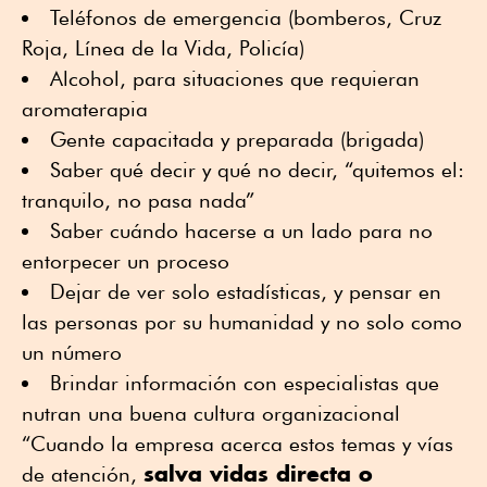
Teléfonos de emergencia (bomberos, Cruz
Roja, Línea de la Vida, Policía)
Alcohol, para situaciones que requieran
aromaterapia
Gente capacitada y preparada (brigada)
Saber qué decir y qué no decir, “quitemos el:
tranquilo, no pasa nada”
Saber cuándo hacerse a un lado para no
entorpecer un proceso
Dejar de ver solo estadísticas, y pensar en
las personas por su humanidad y no solo como
un número
Brindar información con especialistas que
nutran una buena cultura organizacional
“Cuando la empresa acerca estos temas y vías
salva vidas directa o
de atención,