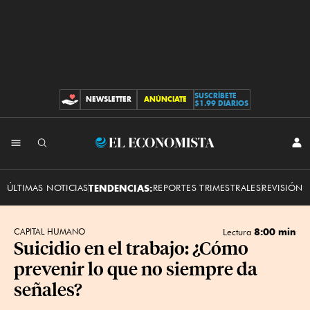
SUSCRÍBETE
NEWSLETTER
ANÚNCIATE
CONTRIBUCIONES
$1.99 DIARIOS
INI
El
SES
Economista
ÚLTIMAS NOTICIAS
TENDENCIAS:
REPORTES TRIMESTRALES
REVISIÓN 
8:00 min
CAPITAL HUMANO
Lectura
Suicidio en el trabajo: ¿Cómo
prevenir lo que no siempre da
señales?