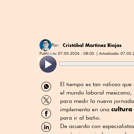
Cristóbal Martínez Riojas
Por:
Publicado:
07.05.2026 - 08:05
Actualizado:
07.05.
Compartir
El tiempo es tan valioso que
por
el mundo laboral mexicano, p
WhatsApp
Compartir
para medir la nueva jornada 
por
cultura
Twitter
implementa en una
Compartir
por
para ir al baño.
Facebook
Compartir
De acuerdo con especialistas
por