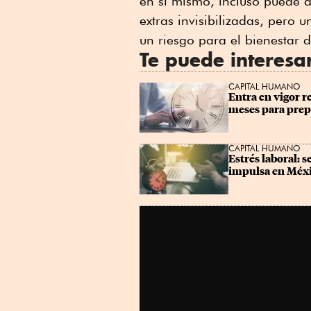
en sí mismo, incluso puede 
Linkedin
extras invisibilizadas, pero 
un riesgo para el bienestar d
Te puede interesa
CAPITAL HUMANO
Entra en vigor r
meses para prep
CAPITAL HUMANO
Estrés laboral: s
impulsa en Méx