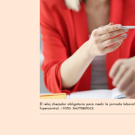
El reloj checador obligatorio para medir la jornada laboral
hipercontrol.
FOTO: SHUTTERSTOCK.