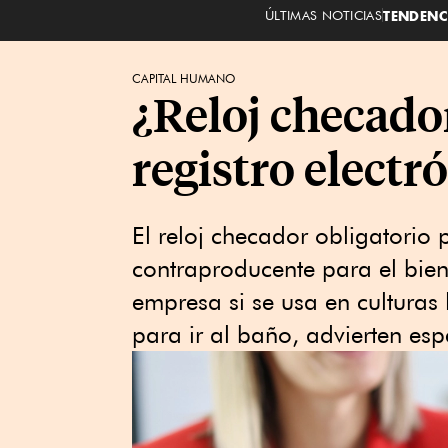
ÚLTIMAS NOTICIAS
TENDENC
CAPITAL HUMANO
¿Reloj checador
registro electr
El reloj checador obligatorio
contraproducente para el biene
empresa si se usa en culturas
para ir al baño, advierten espe