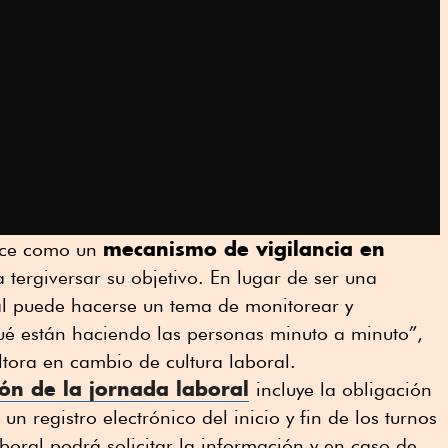
mecanismo de vigilancia en
ilice como un
a tergiversar su objetivo. En lugar de ser una
l puede hacerse un tema de monitorear y
ué están haciendo las personas minuto a minuto”,
ltora en cambio de cultura laboral.
ón de la jornada laboral
incluye la obligación
un registro electrónico del inicio y fin de los turnos
boral podrá solicitar la información y en caso de