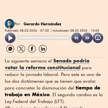
Gerardo Hernández
Por:
Publicado:
08.02.2026 - 07:50
Actualizado:
08.02.2026 - 13:02
ReadSpeaker
Compartir
Compartir
Compartir
Compartir
por
por
por
por
WhatsApp
Twitter
Facebook
Linkedin
Senado podría
La siguiente semana el
votar la reforma constitucional
para
reducir la jornada laboral. Pero este es uno de
los dos dictámenes que se tienen que avalar
tiempo de
para concretar la disminución del
trabajo en México
. El segundo cambio es la
Ley Federal del Trabajo (LFT).