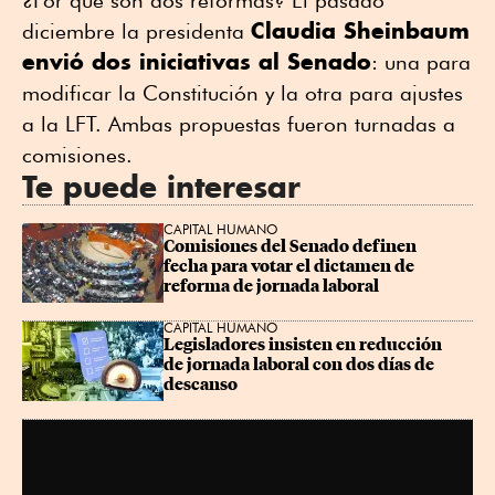
¿Por qué son dos reformas? El pasado
Claudia Sheinbaum
diciembre la presidenta
envió dos iniciativas al Senado
: una para
modificar la Constitución y la otra para ajustes
a la LFT. Ambas propuestas fueron turnadas a
comisiones.
Te puede interesar
CAPITAL HUMANO
Comisiones del Senado definen 
fecha para votar el dictamen de 
reforma de jornada laboral
CAPITAL HUMANO
Legisladores insisten en reducción 
de jornada laboral con dos días de 
descanso