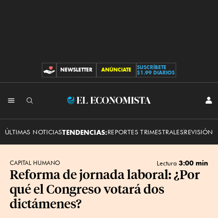
SUSCRÍBETE
NEWSLETTER
ANÚNCIATE
CONTRIBUCIONES
$1.99 DIARIOS
INI
El
SES
Economista
ÚLTIMAS NOTICIAS
TENDENCIAS:
REPORTES TRIMESTRALES
REVISIÓN 
3:00 min
CAPITAL HUMANO
Lectura
Reforma de jornada laboral: ¿Por
qué el Congreso votará dos
dictámenes?