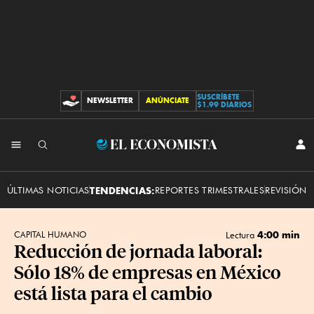
SUSCRÍBETE
NEWSLETTER
ANÚNCIATE
CONTRIBUCIONES
$1.99 DIARIOS
INI
El
SES
Economista
ÚLTIMAS NOTICIAS
TENDENCIAS:
REPORTES TRIMESTRALES
REVISIÓN 
4:00 min
CAPITAL HUMANO
Lectura
Reducción de jornada laboral:
Sólo 18% de empresas en México
está lista para el cambio