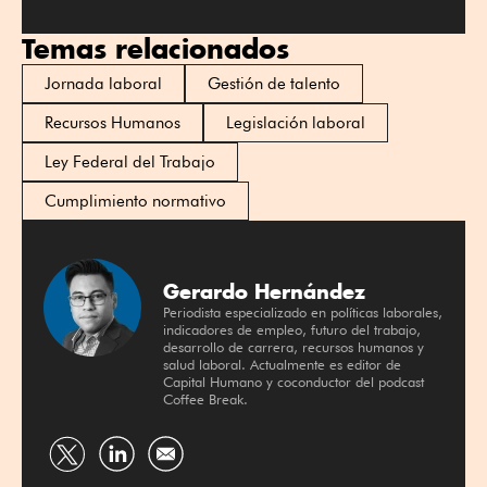
Temas relacionados
Jornada laboral
Gestión de talento
Recursos Humanos
Legislación laboral
Ley Federal del Trabajo
Cumplimiento normativo
Gerardo Hernández
Periodista especializado en políticas laborales,
indicadores de empleo, futuro del trabajo,
desarrollo de carrera, recursos humanos y
salud laboral. Actualmente es editor de
Capital Humano y coconductor del podcast
Coffee Break.
Compartir
Compartir
por
por