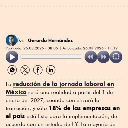
Gerardo Hernández
Por:
Publicado:
26.03.2026 - 08:05
Actualizado:
26.03.2026 - 11:12
ReadSpeaker
Compartir
Compartir
Compartir
Compartir
por
por
por
por
WhatsApp
Twitter
Facebook
Linkedin
reducción de la jornada laboral en
La
México
será una realidad a partir del 1 de
enero del 2027, cuando comenzará la
18% de las empresas en
transición, y sólo
el país
está lista para la implementación, de
acuerdo con un estudio de EY. La mayoría de