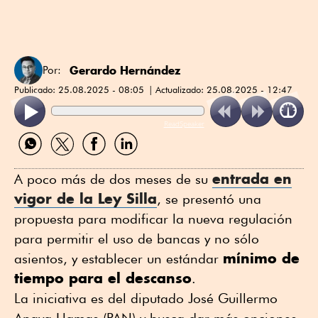
Gerardo Hernández
Por:
Publicado:
25.08.2025 - 08:05
Actualizado:
25.08.2025 - 12:47
ReadSpeaker
Compartir
Compartir
Compartir
Compartir
por
por
por
por
WhatsApp
Twitter
Facebook
Linkedin
entrada en
A poco más de dos meses de su
vigor de la Ley Silla
, se presentó una
propuesta para modificar la nueva regulación
para permitir el uso de bancas y no sólo
mínimo de
asientos, y establecer un estándar
tiempo para el descanso
.
La iniciativa es del diputado José Guillermo