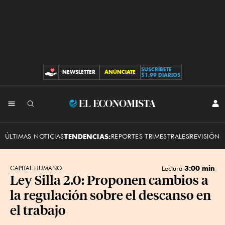
SUSCRÍBETE
NEWSLETTER
ANÚNCIATE
CONTRIBUCIONES
$1.99 DIARIOS
INI
El
SES
Economista
ÚLTIMAS NOTICIAS
TENDENCIAS:
REPORTES TRIMESTRALES
REVISIÓN 
3:00 min
CAPITAL HUMANO
Lectura
Ley Silla 2.0: Proponen cambios a
la regulación sobre el descanso en
el trabajo