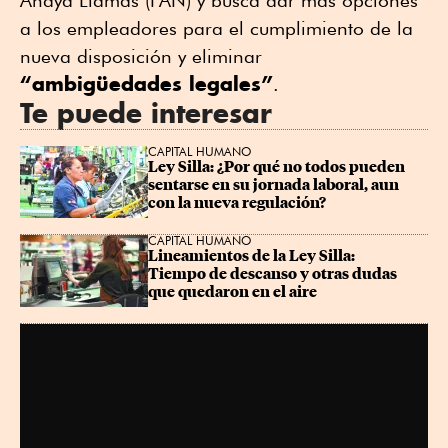
Anaya Llamas (PAN) y busca dar más opciones
a los empleadores para el cumplimiento de la
nueva disposición y eliminar
“ambigüedades legales”
.
Te puede interesar
CAPITAL HUMANO
Ley Silla: ¿Por qué no todos pueden 
sentarse en su jornada laboral, aun 
con la nueva regulación?
CAPITAL HUMANO
Lineamientos de la Ley Silla: 
Tiempo de descanso y otras dudas 
que quedaron en el aire