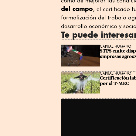
como de mejorar las condici
Linkedin
del campo
, el certificado
formalización del trabajo ag
desarrollo económico y socia
Te puede interesa
CAPITAL HUMANO
STPS emite dispo
empresas agroe
CAPITAL HUMANO
Certificación la
por el T-MEC