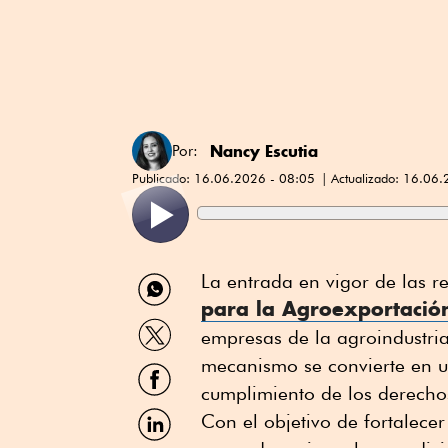
Nancy Escutia
Por:
Publicado:
16.06.2026 - 08:05
Actualizado:
16.06.
Compartir
La entrada en vigor de las r
por
para la Agroexportació
WhatsApp
Compartir
empresas de la agroindustria
por
Twitter
mecanismo se convierte en 
Compartir
por
cumplimiento de los derechos
Facebook
Compartir
Con el objetivo de fortalecer
por