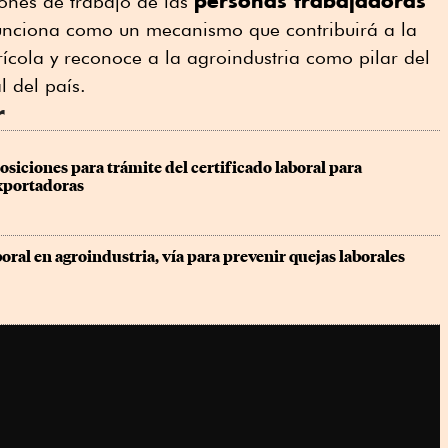
personas trabajadoras
ones de trabajo de las
 funciona como un mecanismo que contribuirá a la
rícola y reconoce a la agroindustria como pilar del
l del país.
r
siciones para trámite del certificado laboral para 
xportadoras
boral en agroindustria, vía para prevenir quejas laborales 