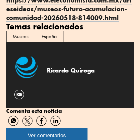
https://www.eleconomista.com.mx/art
eseideas/museos-futuro-acumulacion-
comunidad-20260518-814009.html
Temas relacionados
Museos
España
Ricardo Quiroga
Comenta esta noticia
Compartir
Compartir
Compartir
Compartir
por
por
por
por
WhatsApp
Twitter
Facebook
Linkedin
Ver comentarios