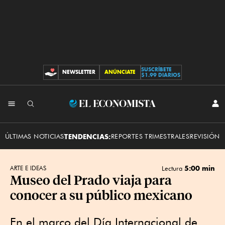
SUSCRÍBETE
NEWSLETTER
ANÚNCIATE
CONTRIBUCIONES
$1.99 DIARIOS
INI
El
SES
Economista
ÚLTIMAS NOTICIAS
TENDENCIAS:
REPORTES TRIMESTRALES
REVISIÓN 
5:00 min
ARTE E IDEAS
Lectura
Museo del Prado viaja para
conocer a su público mexicano
En el marco del Día Internacional de