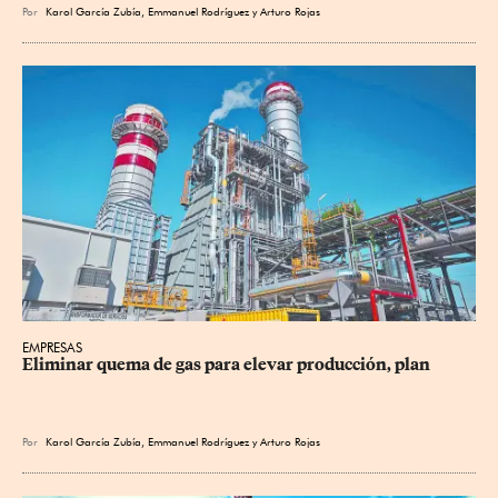
Por
Karol García Zubía
,
Emmanuel Rodríguez
y
Arturo Rojas
EMPRESAS
Eliminar quema de gas para elevar producción, plan
Por
Karol García Zubía
,
Emmanuel Rodríguez
y
Arturo Rojas