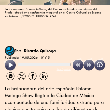
La historiadora Paloma Málaga, del Centro de Estudios del Museo del
Prado, ofreció una conferencia magistral en el Centro Cultural de España
en México.
FOTO EE: HUGO SALAZAR
Ricardo Quiroga
Por:
Publicado:
19.05.2026 - 01:15
ReadSpeaker
Compartir
Compartir
Compartir
Compartir
por
por
por
por
WhatsApp
Twitter
Facebook
Linkedin
La historiadora del arte española Paloma
Málaga Shaw llegó a la Ciudad de México
acompañada de una familiaridad extraña para
alguien que trabaja a miles de kilómetros de