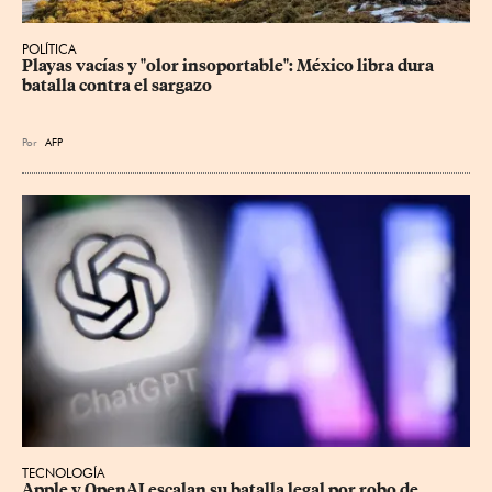
POLÍTICA
Playas vacías y "olor insoportable": México libra dura 
batalla contra el sargazo
Por
AFP
TECNOLOGÍA
Apple y OpenAI escalan su batalla legal por robo de 