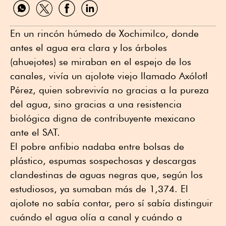
Compartir
Compartir
Compartir
Compartir
por
por
por
por
WhatsApp
Twitter
Facebook
Linkedin
En un rincón húmedo de Xochimilco, donde
antes el agua era clara y los árboles
(ahuejotes) se miraban en el espejo de los
canales, vivía un ajolote viejo llamado Axólotl
Pérez, quien sobrevivía no gracias a la pureza
del agua, sino gracias a una resistencia
biológica digna de contribuyente mexicano
ante el SAT.
El pobre anfibio nadaba entre bolsas de
plástico, espumas sospechosas y descargas
clandestinas de aguas negras que, según los
estudiosos, ya sumaban más de 1,374. El
ajolote no sabía contar, pero sí sabía distinguir
cuándo el agua olía a canal y cuándo a