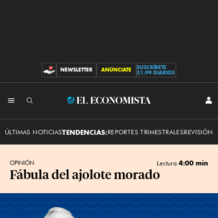
SUSCRÍBETE
NEWSLETTER
ANÚNCIATE
CONTRIBUCIONES
$1.99 DIARIOS
INI
El
SES
Economista
ÚLTIMAS NOTICIAS
TENDENCIAS:
REPORTES TRIMESTRALES
REVISIÓN 
4:00 min
OPINIÓN
Lectura
Fábula del ajolote morado