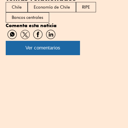
Chile
Economía de Chile
RIPE
Bancos centrales
Comenta esta noticia
Compartir
Compartir
Compartir
Compartir
por
por
por
por
WhatsApp
Twitter
Facebook
Linkedin
Ver comentarios