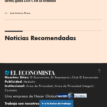
débil; gana 1.05% en la semana
Por
José Antonio Rivera
Noticias Recomendadas
Nuestros Sitios:
El Economista
El Empresario
Club El Economista
Subir
Publicidad:
Mediakit
Institucional:
Aviso de Privacidad
Aviso de Privacidad Integral
Contacto
Una empresa de Nacer Global
Trabaja con nosotros
Ir a la bolsa de trabajo