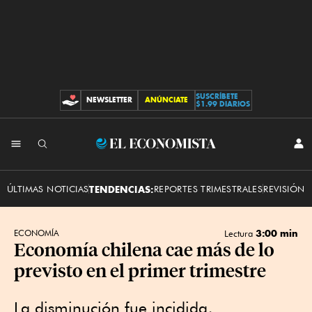
SUSCRÍBETE
NEWSLETTER
ANÚNCIATE
CONTRIBUCIONES
$1.99 DIARIOS
INI
El
SES
Economista
ÚLTIMAS NOTICIAS
TENDENCIAS:
REPORTES TRIMESTRALES
REVISIÓN 
3:00 min
ECONOMÍA
Lectura
Economía chilena cae más de lo
previsto en el primer trimestre
La disminución fue incidida,